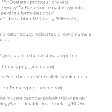
**\nDostatek prostoru i pro větší
ké výsuvy**\nBezpečné a snadné vyjmutí
 pekáče a formy bez obav."
36771_beko-bbim12301x.png?68664736"]
a prostor trouby rozloží teplo rovnoměrně a
ia-cz-
žkým jídlem a stále zůstává bezpečně
-Primary.png"][/mimebox]
čení i bez otevírání dvířek a úniku tepla."
ion-Primary.png"][/mimebox]
ně můžete bez obav položit i těžký pekáč."
ology/tech_DurableDoor_Cooking/BI-Oven-