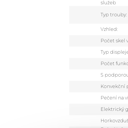
služeb
Typ trouby
:
Vzhled
:
Počet skel 
Typ displej
Počet funkc
S podporou
Konvekční 
Pečení na v
Elektrický g
Horkovzdu