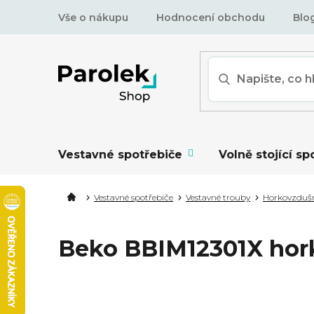
Přejít
Vše o nákupu
Hodnocení obchodu
Blo
na
obsah
Vestavné spotřebiče
Volně stojící sp
Vestavné spotřebiče
Vestavné trouby
Horkovzduš
Beko BBIM12301X hor