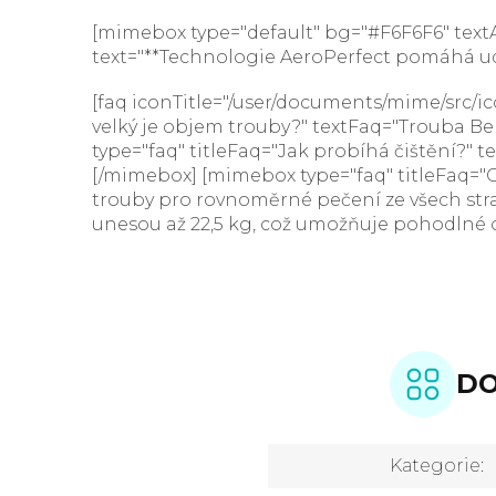
[mimebox type="default" bg="#F6F6F6" textAl
text="**Technologie AeroPerfect pomáhá udr
[faq iconTitle="/user/documents/mime/src/ic
velký je objem trouby?" textFaq="Trouba Bek
type="faq" titleFaq="Jak probíhá čištění?"
[/mimebox] [mimebox type="faq" titleFaq="C
trouby pro rovnoměrné pečení ze všech stra
unesou až 22,5 kg, což umožňuje pohodlné o
DO
Kategorie
: