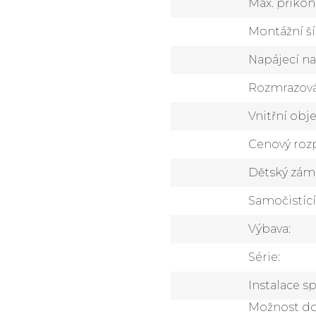
Max. příkon
Montážní ší
Napájecí na
Rozmrazov
Vnitřní ob
Cenový rozp
Dětský zám
Samočistící
Výbava
:
Série
:
Instalace s
Možnost d