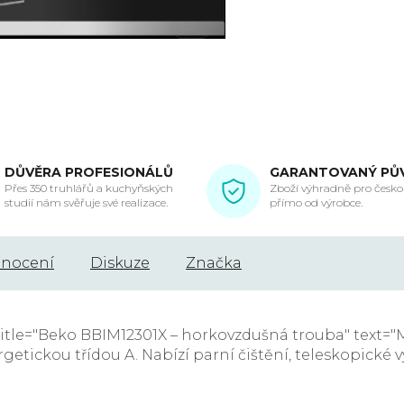
DŮVĚRA PROFESIONÁLŮ
GARANTOVANÝ PŮ
Přes 350 truhlářů a kuchyňských
Zboží výhradně pro českou
studií nám svěřuje své realizace.
přímo od výrobce.
nocení
Diskuze
Značka
itle="Beko BBIM12301X – horkovzdušná trouba" text="
etickou třídou A. Nabízí parní čištění, teleskopické 