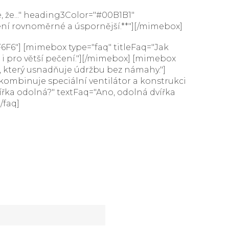
, že..." heading3Color="#00B1B1"
ení rovnoměrné a úspornější.**"][/mimebox]
6F6"] [mimebox type="faq" titleFaq="Jak
 i pro větší pečení."][/mimebox] [mimebox
, který usnadňuje údržbu bez námahy."]
kombinuje speciální ventilátor a konstrukci
ířka odolná?" textFaq="Ano, odolná dvířka
/faq]