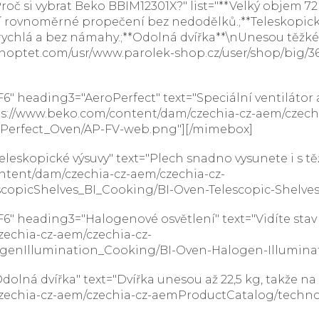
 si vybrat Beko BBIM12301X?" list="**Velký objem 72 l
stí rovnoměrné propečení bez nedodělků.;**Teleskopic
 rychlá a bez námahy.;**Odolná dvířka**\nUnesou těžké
yshoptet.com/usr/www.parolek-shop.cz/user/shop/big/
 heading3="AeroPerfect" text="Speciální ventilátor 
ttps://www.beko.com/content/dam/czechia-cz-aem/czech
Perfect_Oven/AP-FV-web.png"][/mimebox]
eskopické výsuvy" text="Plech snadno vysunete i s tě
ntent/dam/czechia-cz-aem/czechia-cz-
opicShelves_BI_Cooking/BI-Oven-Telescopic-Shelves
heading3="Halogenové osvětlení" text="Vidíte stav pe
echia-cz-aem/czechia-cz-
enIllumination_Cooking/BI-Oven-Halogen-Illuminat
lná dvířka" text="Dvířka unesou až 22,5 kg, takže na 
zechia-cz-aem/czechia-cz-aemProductCatalog/techn