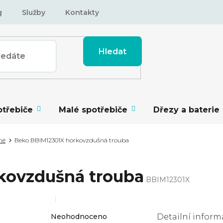
g
Služby
Kontakty
Hledat
otřebiče
Malé spotřebiče
Dřezy a baterie
né
Beko BBIM12301X horkovzdušná trouba
kovzdušná trouba
BBIM12301X
Průměrné
Neohodnoceno
Detailní inform
hodnocení