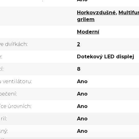
Horkovzdušné
,
Multifu
grilem
Moderní
ve dvířkách
:
2
e
:
Dotekový LED displej
í
:
8
 ventilátoru
:
Ano
pečení
:
Ano
íce úrovních
:
Ano
ril
:
Ano
šný
:
Ano