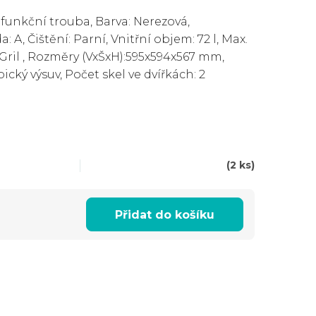
ifunkční trouba, Barva: Nerezová,
: A, Čištění: Parní, Vnitřní objem: 72 l, Max.
 Gril , Rozměry (VxŠxH):595x594x567 mm,
ický výsuv, Počet skel ve dvířkách: 2
(2 ks)
Přidat do košíku