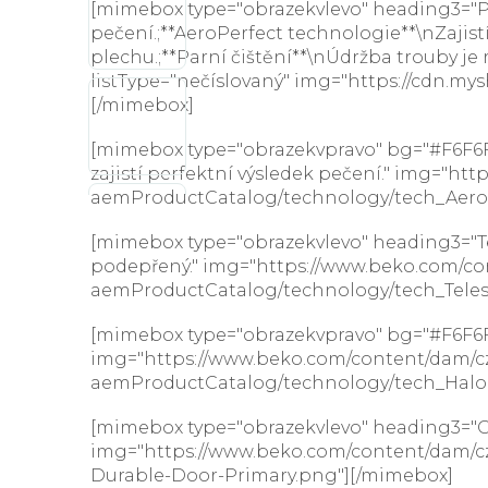
[mimebox type="obrazekvlevo" heading3="Proč
pečení.;**AeroPerfect technologie**\nZaji
plechu.;**Parní čištění**\nÚdržba trouby je
listType="nečíslovaný" img="https://cdn.m
[/mimebox]
[mimebox type="obrazekvpravo" bg="#F6F6F6"
zajistí perfektní výsledek pečení." img="h
aemProductCatalog/technology/tech_Aero
[mimebox type="obrazekvlevo" heading3="Tel
podepřený." img="https://www.beko.com/co
aemProductCatalog/technology/tech_Telesc
[mimebox type="obrazekvpravo" bg="#F6F6F6" 
img="https://www.beko.com/content/dam/cz
aemProductCatalog/technology/tech_Halog
[mimebox type="obrazekvlevo" heading3="Odo
img="https://www.beko.com/content/dam/c
Durable-Door-Primary.png"][/mimebox]