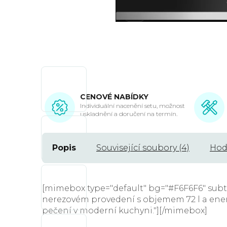
CENOVÉ NABÍDKY
Individuální nacenění setu, možnost
uskladnění a doručení na termín.
Popis
Související soubory (4)
Hod
[mimebox type="default" bg="#F6F6F6" subt
nerezovém provedení s objemem 72 l a energ
pečení v moderní kuchyni."][/mimebox]