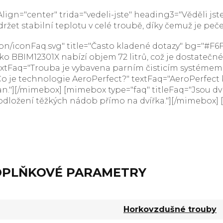
ign="center" trida="vedeli-jste" heading3="Věděli jste
žet stabilní teplotu v celé troubě, díky čemuž je peč
on/iconFaq.svg" title="Často kladené dotazy" bg="#F6F
o BBIM12301X nabízí objem 72 litrů, což je dostatečné
 textFaq="Trouba je vybavena parním čisticím systémem
o je technologie AeroPerfect?" textFaq="AeroPerfect 
n."][/mimebox] [mimebox type="faq" titleFaq="Jsou dv
dložení těžkých nádob přímo na dvířka."][/mimebox] [
PLŇKOVÉ PARAMETRY
Horkovzdušné trouby