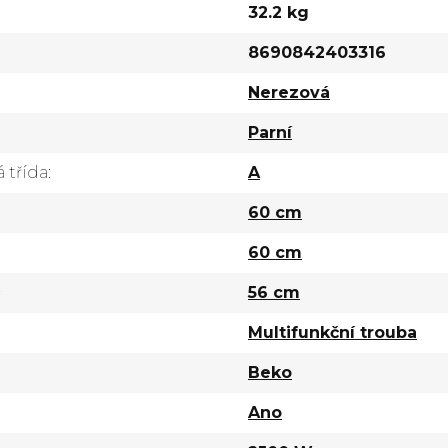
32.2 kg
8690842403316
Nerezová
Parní
 třída
:
A
60 cm
60 cm
56 cm
Multifunkční trouba
Beko
Ano