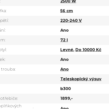
:
2500 W
řka
:
56 cm
pětí
:
220-240 V
ání
:
Ano
jem
:
72 l
tyl
:
Levné
,
Do 10000 Kč
ek
:
Ano
 trouba
:
Ano
Teleskopický výsuv
b300
potřebiče
:
1899,-
oplňkových
:
Ano