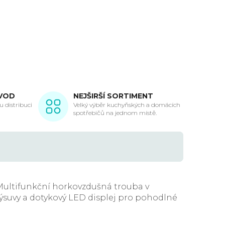
VOD
NEJŠIRŠÍ SORTIMENT
 distribuci
Velký výběr kuchyňských a domácích
spotřebičů na jednom místě.
Multifunkční horkovzdušná trouba v
výsuvy a dotykový LED displej pro pohodlné