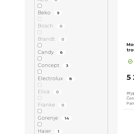
Beko
9
Bosch
0
Brandt
0
Mo
tr
Candy
6
Concept
3
5
Electrolux
8
Elica
0
#ty
Čern
Parn
Franke
0
2900 W, G
595
Gorenje
14
300°
Haier
1