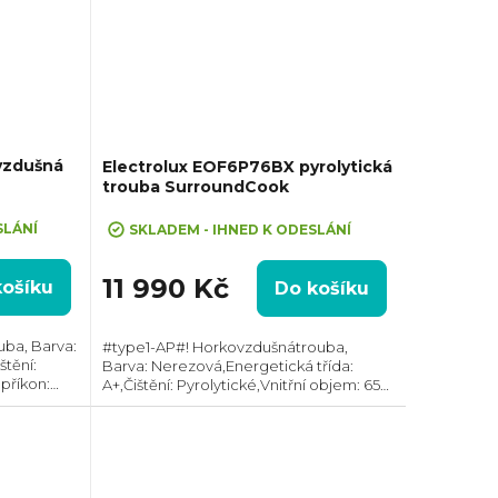
vzdušná
Electrolux EOF6P76BX pyrolytická
trouba SurroundCook
SLÁNÍ
SKLADEM - IHNED K ODESLÁNÍ
11 990 Kč
košíku
Do košíku
uba, Barva:
#type1-AP#! Horkovzdušnátrouba,
štění:
Barva: Nerezová,Energetická třída:
 příkon:
A+,Čištění: Pyrolytické,Vnitřní objem: 65
l,Max. příkon: 2320 W,Gril,Vzhled:
et skel ve
Moderní, Rozměry (VxŠxH):595x595x560
mm, Teplotní...