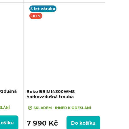
595x595x551 mm, Výbava: Teleskopický...
zsah: 50°C
5 let záruka
-10 %
vzdušná
Beko BBIM14300WMS
horkovzdušná trouba
+ Sleva 10% při zadání kódu "SLEVA10"
SLÁNÍ
SKLADEM - IHNED K ODESLÁNÍ
7 990 Kč
košíku
Do košíku