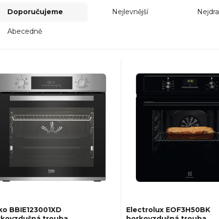
Doporučujeme
Nejlevnější
Nejdra
Abecedně
ko BBIE123001XD
Electrolux EOF3H50BK
rkovzdušná trouba
horkovzdušná trouba