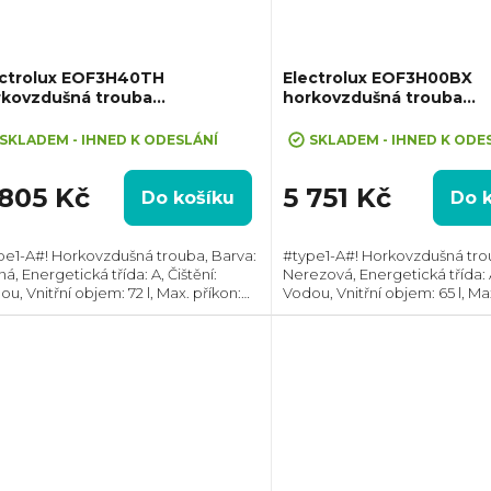
ectrolux EOF3H40TH
Electrolux EOF3H00BX
rkovzdušná trouba
horkovzdušná trouba
rroundCook
SurroundCook
SKLADEM - IHNED K ODESLÁNÍ
SKLADEM - IHNED K ODE
 805 Kč
5 751 Kč
Do košíku
Do 
pe1-A#! Horkovzdušná trouba, Barva:
#type1-A#! Horkovzdušná tro
á, Energetická třída: A, Čištění:
Nerezová, Energetická třída: A
u, Vnitřní objem: 72 l, Max. příkon:
Vodou, Vnitřní objem: 65 l, Ma
0 W, Gril, Rozměry
2090 W, Gril, Rozměry
ŠxH):594x594x568 mm, Teplotní
(VxŠxH):590x594x560 mm, Tep
ah: 50°C - 275°C,...
rozsah: 50°C - 250°C,...