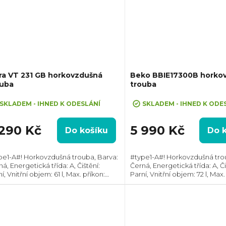
ra VT 231 GB horkovzdušná
Beko BBIE17300B horko
ouba
trouba
SKLADEM - IHNED K ODESLÁNÍ
SKLADEM - IHNED K ODE
 290 Kč
5 990 Kč
Do košíku
Do 
pe1-A#! Horkovzdušná trouba, Barva:
#type1-A#! Horkovzdušná tro
á, Energetická třída: A, Čištění:
Černá, Energetická třída: A, Či
í, Vnitřní objem: 61 l, Max. příkon:
Parní, Vnitřní objem: 72 l, Max.
ril Rozměry (VxŠxH):
2400 W, Gril , Rozměry
x595x530 mm, Teplotní rozsah: 50°C -
(VxŠxH):595x594x567 mm, Poč
C,...
dvířkách: 2