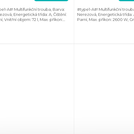
pe1-A#! Multifunkční trouba, Barva:
#type1-A#! Multifunkční troub
zová, Energetická třída: A, Čištění:
Nerezová, Energetická třída: A
í, Vnitřní objem: 72 l, Max. příkon:
Parní, Max. příkon: 2600 W, Gril
0 W, Gril , Rozměry
Rozměry (VxŠxH):595x594x56
ŠxH):595x594x567 mm, Počet skel ve
Počet skel ve dvířkách: 2
řkách: 3