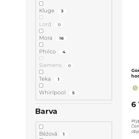
Kluge
3
Lord
0
Mora
16
Philco
4
Siemens
0
Go
ho
Teka
1
Whirlpool
5
6
Barva
#ty
Čern
obje
Béžová
1
Roz