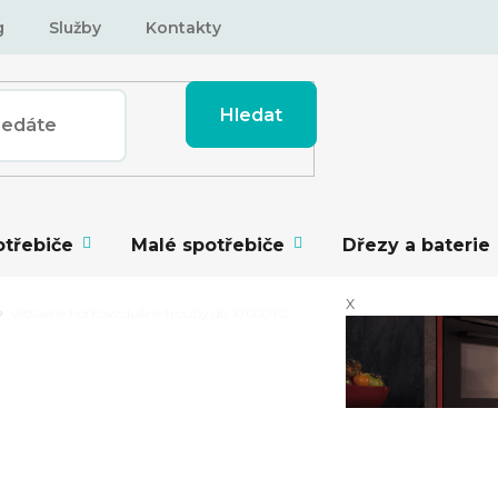
g
Služby
Kontakty
Hledat
otřebiče
Malé spotřebiče
Dřezy a baterie
x
Vestavné horkovzdušné trouby do 10 000 Kč
DUŠNÉ TROUBY