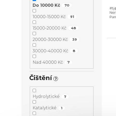
Do 10000 Kč
70
#ty
Nere
10000-15000 Kč
91
Parn
250
(Vx
15000-20000 Kč
48
dví
20000-30000 Kč
39
30000-40000 Kč
8
Nad 40000 Kč
7
Čištění
?
Hydrolytické
7
Katalytické
1