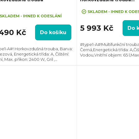
SurroundCook
ůměrné
SKLADEM - IHNED K ODE
dnocení
SKLADEM - IHNED K ODESLÁNÍ
oduktu
5 993 Kč
Do 
 490 Kč
Do košíku
#type1-A#!Multifunkční trouba
pe1-A#! Horkovzdušná trouba, Barva:
Černá,Energetická třída: A,Čiš
zová, Energetická třída: A, Čištění:
Vodou,Vnitřní objem: 65 l,Max.
zdiček.
í, Max. příkon: 2400 W, Gril ,
2090 W,Gril,Vzhled: Moderní
měry (VxŠxH):595x594x567 mm,
(VxŠxH):594×594×550 mm, Tep
ava: Teleskopický výsuv, Počet skel
rozsah: 50°C -...
vířkách: 2