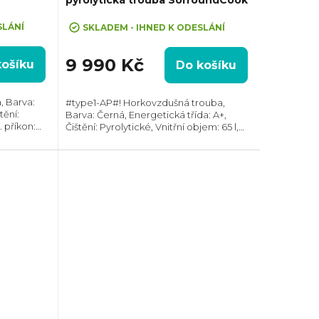
SLÁNÍ
SKLADEM - IHNED K ODESLÁNÍ
9 990 Kč
košíku
Do košíku
, Barva:
#type1-AP#! Horkovzdušná trouba,
tění:
Barva: Černá, Energetická třída: A+,
 příkon:
Čištění: Pyrolytické, Vnitřní objem: 65 l,
, Rozměry
Max. příkon: 2320 W, Gril , Rozměry
lotní
(VxŠxH):590x594x560 mm, Teplotní
rozsah: 50°C -...