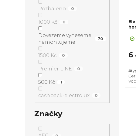
Rozbaleno
0
El
1000 Kč
0
ho
Su
Dovezeme vyneseme
70
namontujeme
6
1500 Kč
0
Premier LINE
0
#ty
Čern
Vodo
500 Kč
1
280
(Vx
cashback-electrolux
0
rozs
Značky
AEG
0