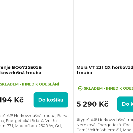
renje BO6735E05B
Mora VT 231 GX horkovz
rkovzdušná trouba
trouba
Průměrné
SKLADEM - IHNED K ODESLÁNÍ
hodnocení
SKLADEM - IHNED K ODE
produktu
 194 Kč
Do košíku
je
5 290 Kč
Do 
3,0
z
pe1-A#! Horkovzdušná trouba, Barva:
#type1-A#! Horkovzdušná tro
á, Energetická třída: A, Vnitřní
5
Nerezová, Energetická třída: A
m: 77 l, Max. příkon: 2500 W, Gril,
hvězdiček.
Parní, Vnitřní objem: 61 l, Max.
měry (VxŠxH): 595x595x564 mm,