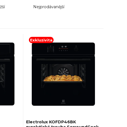
žší
Nejprodávanější
Exkluzivita
Electrolux KOFDP46BK
pyrolytická trouba SorroundCook