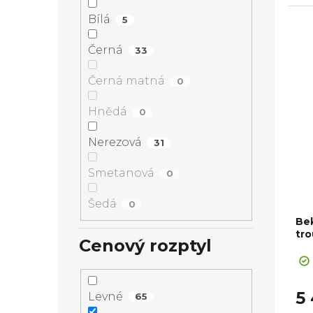
Výb
rozs
Bílá
5
Černá
33
Černá matná
0
Hnědá
0
Nerezová
31
Smetanová
0
Šedá
0
Be
tr
Cenový rozptyl
5
Levné
65