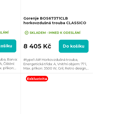
Gorenje BOS67371CLB
horkovzdušná trouba CLASSICO
SLÁNÍ
SKLADEM - IHNED K ODESLÁNÍ
8 405 Kč
košíku
Do košíku
uba, Barva:
#type1-A#! Horkovzdušná trouba,
, Čištění:
Energetická třída: A, Vnitřní objem: 77 l,
x. příkon:
Max. příkon: 3500 W, Gril, Retro design,
Rozměry (VxŠxH): 595x595x564 mm,
lotní
Teplotní rozsah: 50°C - 300°C, Počet skel
Exkluzivita
ve...