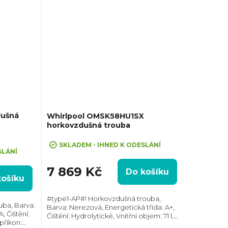
dušná
Whirlpool OMSK58HU1SX
horkovzdušná trouba
SKLADEM - IHNED K ODESLÁNÍ
SLÁNÍ
7 869 Kč
Do košíku
košíku
#type1-AP#! Horkovzdušná trouba,
uba, Barva:
Barva: Nerezová, Energetická třída: A+,
, Čištění:
Čištění: Hydrolytické, Vnitřní objem: 71 l,
 příkon:
Max. příkon: 2900 W, Rozměry (VxŠxH):