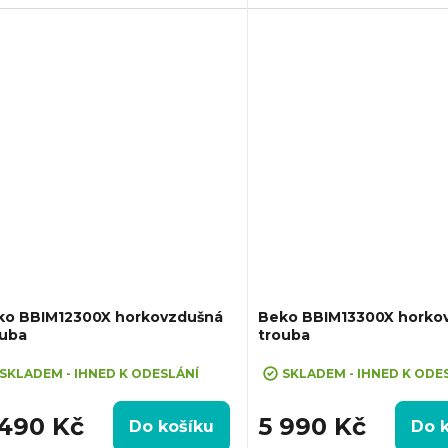
2900 W, Gril Rozměry (VxŠxH):
ava: Teleskopický výsuv, Teplotní
595x595x530 mm, Teplotní ro
ah:...
-...
ko BBIM12300X horkovzdušná
Beko BBIM13300X horko
ouba
trouba
SKLADEM - IHNED K ODESLÁNÍ
SKLADEM - IHNED K ODE
 490 Kč
5 990 Kč
Do košíku
Do 