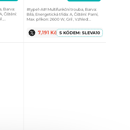
a, Barva:
#type1-A#! Multifunkční trouba, Barva:
, Čištění:
Bílá, Energetická třída: A, Čištění: Parní,
 ,
Max. příkon: 2600 W, Gril , Vzhled:
7 mm,
Moderní, Rozměry (VxŠxH): 595x594x567,
Výbava: Teleskopický výsuv, Počet skel...
7,191 Kč
SLEVA10