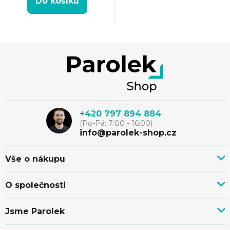
Do košíku
Z
á
p
+420 797 894 884
(Po-Pá: 7:00 - 16:00)
a
info@parolek-shop.cz
t
Vše o nákupu
Vše o nákupu
í
O společnosti
Doprava, platba a služby
Novinky z blogu
Nákup na splátky
Jsme Parolek
Kontakty
Velkoobchod a spolupráce
O nás