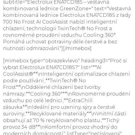
subtitle="Electrolux ENA7CD18S – vestavná
kombinovaná lednice GreenZone+" text="Vestavná
kombinovaná lednice Electrolux ENA7CD18S z řady
700 No Frost AI CoolAssist nabízí inteligentní
chlazení, technologii TwinTech® No Frost a
rovnoměrné proudění vzduchu Cooling 360°.
Pomáhá uchovat potraviny déle čerstvé a bez
nutnosti odmrazování."][/mimebox]
[mimebox type="obrazekvlevo" heading3="Proč si
vybrat Electrolux ENA7CD18S?" list="**AI
CoolAssist®**\nInteligentní optimalizace chlazení
podle používání.;**TwinTech® No
Frost**\nOddělené chlazení bez tvorby
námrazy.;**Cooling 360°**\nRovnoměrné proudění
vzduchu po celé lednici.;**ExtraChill
zásuvka**\nIdeální pro uzeniny, sýry a čerstvé
suroviny.;**Recyklované materiály**\nVnitřní části
obsahují až 70 % recyklovaného plastu.;**Tichý
provoz 34 dB**\nKomfortní provoz vhodný do
moderních domácností." listType="nečíslovaný"