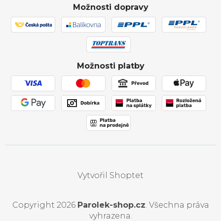
Ověřeno zákazníky
Individuální cenová nabídka
Možnosti dopravy
Showroom Svitávka
Hodnocení obchodu
Reklamace a vrácení zboží
Truhlářství
Affiliate program
Zásilka přišla poškozena
Ochrana osobních údajů
Obchodní podmínky
Možnosti platby
Používání souborů cookies
Vytvořil Shoptet
Copyright 2026
Parolek-shop.cz
. Všechna práva
vyhrazena.