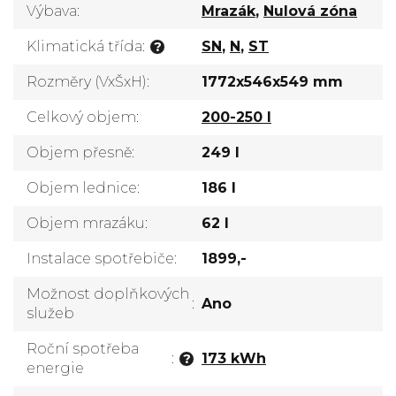
Výbava
:
Mrazák
,
Nulová zóna
Klimatická třída
:
SN
,
N
,
ST
?
Rozměry (VxŠxH)
:
1772x546x549 mm
Celkový objem
:
200-250 l
Objem přesně
:
249 l
Objem lednice
:
186 l
Objem mrazáku
:
62 l
Instalace spotřebiče
:
1899,-
Možnost doplňkových
:
Ano
služeb
Roční spotřeba
:
173 kWh
?
energie