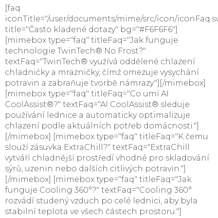
[faq
iconTitle="/user/documents/mime/src/icon/iconFaq.s
title="Často kladené dotazy" bg="#F6F6F6"]
[mimebox type="faq" titleFaq="Jak funguje
technologie TwinTech® No Frost?"
textFaq="TwinTech® využívá oddělené chlazení
chladničky a mrazničky, čímž omezuje vysychání
potravin a zabraňuje tvorbě námrazy."][/mimebox]
[mimebox type="faq" titleFaq="Co umí AI
CoolAssist®?" textFaq="AI CoolAssist® sleduje
používání lednice a automaticky optimalizuje
chlazení podle aktuálních potřeb domácnosti."]
[/mimebox] [mimebox type="faq" titleFaq="K čemu
slouží zásuvka ExtraChill?" textFaq="ExtraChill
vytváří chladnější prostředí vhodné pro skladování
sýrů, uzenin nebo dalších citlivých potravin."]
[/mimebox] [mimebox type="faq" titleFaq="Jak
funguje Cooling 360°?" textFaq="Cooling 360°
rozvádí studený vzduch po celé lednici, aby byla
stabilní teplota ve všech částech prostoru."]