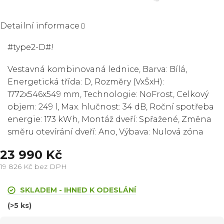
Detailní informace
#type2-D#!
Vestavná kombinovaná lednice, Barva: Bílá,
Energetická třída: D, Rozměry (VxŠxH):
1772x546x549 mm, Technologie: NoFrost, Celkový
objem: 249 l, Max. hlučnost: 34 dB, Roční spotřeba
energie: 173 kWh, Montáž dveří: Spřažené, Změna
směru otevírání dveří: Ano, Výbava: Nulová zóna
23 990 Kč
19 826 Kč bez DPH
Měrná
cena:
SKLADEM - IHNED K ODESLÁNÍ
(>5 ks)