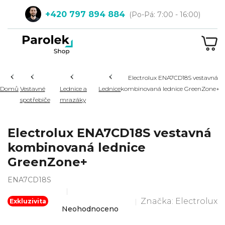
Přejít
+420 797 894 884
na
obsah
NÁ
KOŠ
Hledat
Electrolux ENA7CD18S vestavná
Domů
Vestavné
Lednice a
Lednice
kombinovaná lednice GreenZone+
spotřebiče
mrazáky
Electrolux ENA7CD18S vestavná
kombinovaná lednice
GreenZone+
ENA7CD18S
Značka:
Electrolux
Průměrné
Exkluzivita
Neohodnoceno
hodnocení
produktu