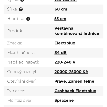
Šířka
:
60 cm
?
Hloubka
:
55 cm
?
Vestavná
Produkt
:
kombinovaná lednice
Značka
:
Electrolux
Max. hlučnost
:
34 dB
Napájecí napětí
:
220-240 V
Cenový rozptyl
:
20000-25000 Kč
Otevírání dveří
:
Pravé
,
Zaměnitelné
Typ akce
:
Cashback Electrolux
Montáž dveří
:
Spřažené