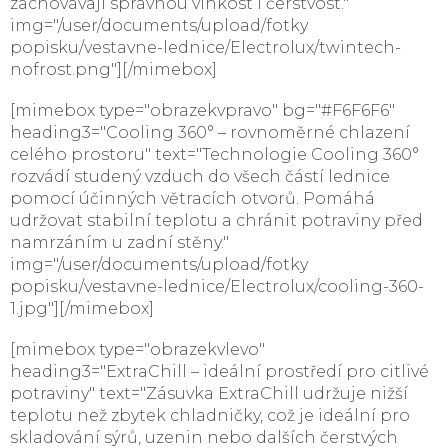
zachovávají správnou vlhkost i čerstvost."
img="/user/documents/upload/fotky
popisku/vestavne-lednice/Electrolux/twintech-
nofrost.png"][/mimebox]
[mimebox type="obrazekvpravo" bg="#F6F6F6"
heading3="Cooling 360° – rovnoměrné chlazení
celého prostoru" text="Technologie Cooling 360°
rozvádí studený vzduch do všech částí lednice
pomocí účinných větracích otvorů. Pomáhá
udržovat stabilní teplotu a chránit potraviny před
namrzáním u zadní stěny."
img="/user/documents/upload/fotky
popisku/vestavne-lednice/Electrolux/cooling-360-
1.jpg"][/mimebox]
[mimebox type="obrazekvlevo"
heading3="ExtraChill – ideální prostředí pro citlivé
potraviny" text="Zásuvka ExtraChill udržuje nižší
teplotu než zbytek chladničky, což je ideální pro
skladování sýrů, uzenin nebo dalších čerstvých