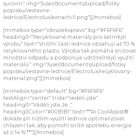
surovin." img="/user/documents/upload/fotky
popisku/vestavne-
lednice/Electrolux/extrachill.png"][/mimebox]
[mimebox type="obrazekvpravo" bg="#F6F6F6"
heading3="Recyklované materiály pro šetrnější
výrobu" text="Vnitřní části lednice obsahují až 70 %
recyklovaného plastu. Výroba tak pomáhá snižovat
množství odpadu a podporuje udržitelnější využití
materiálů." img="/user/documents/upload/fotky
popisku/vestavne-lednice/Electrolux/recyklovany-
material.png"][/mimebox]
[mimebox type="default" bg="#F6F6F6"
textAlign="center" trida="vedeli-jste"
heading3="Věděli jste, že..."
heading3Color="#00B1B1" text="**AI CoolAssist®
dokáže při nižším využití lednice optimalizovat
chlazení tak, aby pomohl snížit spotřebu energie
až o 14 %.**"][/mimebox]