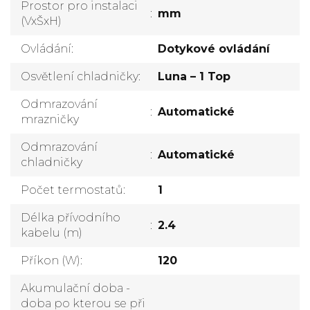
Prostor pro instalaci
:
mm
(VxŠxH)
Ovládání
:
Dotykové ovládání
Osvětlení chladničky
:
Luna – 1 Top
Odmrazování
:
Automatické
mrazničky
Odmrazování
:
Automatické
chladničky
Počet termostatů
:
1
Délka přívodního
:
2.4
kabelu (m)
Příkon (W)
:
120
Akumulační doba -
doba po kterou se při