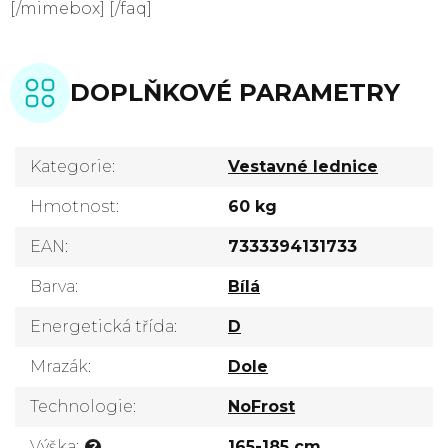
[/mimebox] [/faq]
DOPLŇKOVÉ PARAMETRY
Kategorie
:
Vestavné lednice
Hmotnost
:
60 kg
EAN
:
7333394131733
Barva
:
Bílá
Energetická třída
:
D
Mrazák
:
Dole
Technologie
:
NoFrost
Výška
:
165-185 cm
?