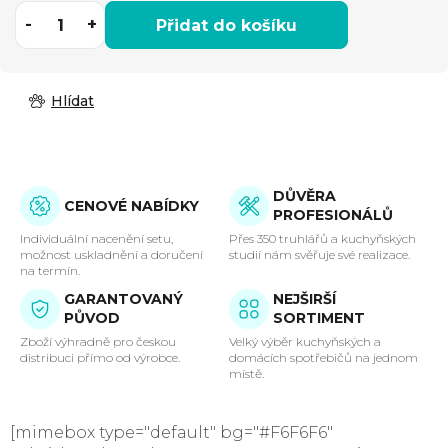
Přidat do košíku
Hlídat
DŮVĚRA
CENOVÉ NABÍDKY
PROFESIONÁLŮ
Individuální nacenění setu,
Přes 350 truhlářů a kuchyňských
možnost uskladnění a doručení
studií nám svěřuje své realizace.
na termín.
GARANTOVANÝ
NEJŠIRŠÍ
PŮVOD
SORTIMENT
Zboží výhradně pro českou
Velký výběr kuchyňských a
distribuci přímo od výrobce.
domácích spotřebičů na jednom
místě.
[mimebox type="default" bg="#F6F6F6"