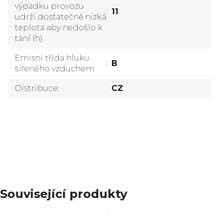
výpadku provozu
:
11
udrží dostatečně nízká
teplota aby nedošlo k
tání (h)
Emisní třída hluku
:
B
šířeného vzduchem
Distribuce
:
CZ
Přidat komentář
Související produkty