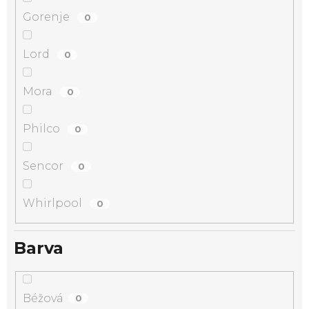
Gorenje
0
Lord
0
Mora
0
Philco
0
Sencor
0
Whirlpool
0
Barva
Béžová
0