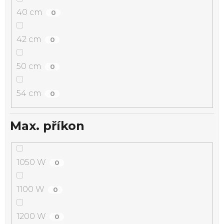
40 cm
0
42 cm
0
50 cm
0
54 cm
0
Max. příkon
1050 W
0
1100 W
0
1200 W
0