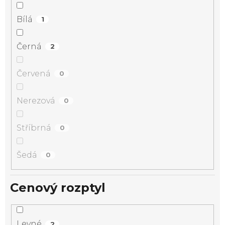
Bílá
1
Černá
2
Červená
0
Nerezová
0
Stříbrná
0
Šedá
0
Cenový rozptyl
Levné
2