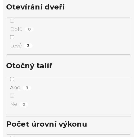
Otevírání dveří
Dolů
0
Levé
3
Otočný talíř
Ano
3
Ne
0
Počet úrovní výkonu