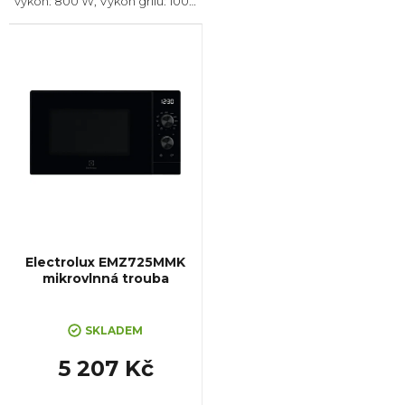
výkon: 800 W, Výkon grilu: 1000
W, Počet úrovní výkonu: 5,
Systém tepelné úpravy:
Mikrovlny || Gril, Rozměry
(VxŠxH): 262x442x345 mm,...
Electrolux EMZ725MMK
mikrovlnná trouba
SKLADEM
5 207 Kč