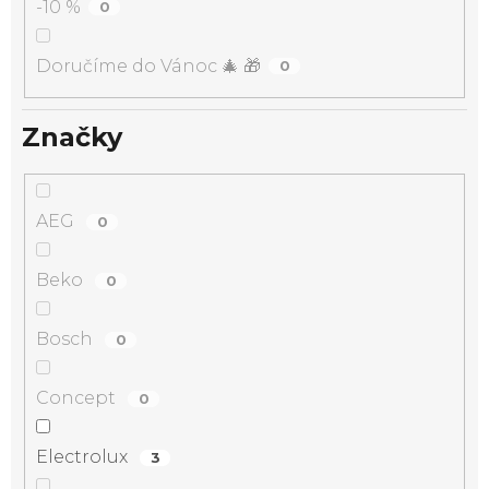
-10 %
0
Doručíme do Vánoc 🎄 🎁
0
Značky
AEG
0
Beko
0
Bosch
0
Concept
0
Electrolux
3