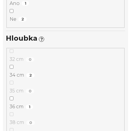
Ano
1
Ne
2
Hloubka
?
32 cm
0
34 cm
2
35 cm
0
36 cm
1
38 cm
0