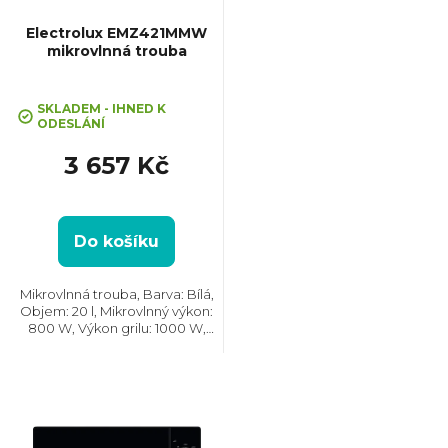
p
Electrolux EMZ421MMW
mikrovlnná trouba
r
SKLADEM - IHNED K
o
ODESLÁNÍ
3 657 Kč
d
u
Do košíku
k
Mikrovlnná trouba, Barva: Bílá,
Objem: 20 l, Mikrovlnný výkon:
t
800 W, Výkon grilu: 1000 W,
Počet úrovní výkonu: 5, Systém
tepelné úpravy: Mikrovlny || Gril,
ů
Rozměry (VxŠxH): 262x442x345
mm, Vzhled:...