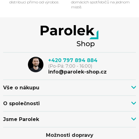
c
distribuci přímo od výrobce.
domácích spotřebičů na jednom
místě.
í
p
Z
r
á
v
p
k
+420 797 894 884
(Po-Pá: 7:00 - 16:00)
y
a
info@parolek-shop.cz
v
t
Vše o nákupu
ý
Vše o nákupu
í
O společnosti
p
Doprava, platba a služby
Novinky z blogu
Nákup na splátky
i
Jsme Parolek
Kontakty
Velkoobchod a spolupráce
O nás
s
Ověřeno zákazníky
Individuální cenová nabídka
Možnosti dopravy