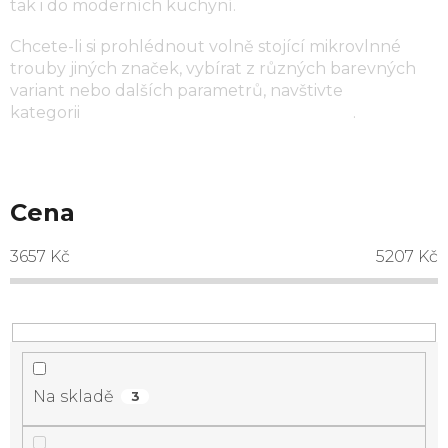
tak i do moderních kuchyní.
Chcete-li si prohlédnout volně stojící mikrovlnné
trouby jiných značek, vybírat z různých barevných
variant nebo dalších parametrů, navštivte
kategorii
volně stojící mikrovlnné trouby
.
Cena
3657
Kč
5207
Kč
Na skladě
3