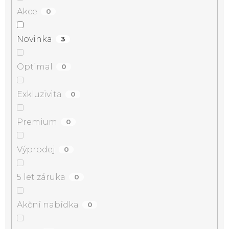
Akce
0
Novinka
3
Optimal
0
Exkluzivita
0
Premium
0
Výprodej
0
5 let záruka
0
Akční nabídka
0