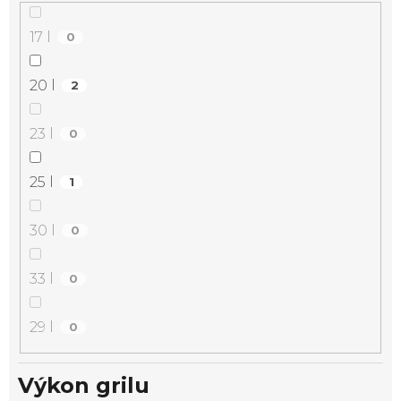
17 l
0
20 l
2
23 l
0
25 l
1
30 l
0
33 l
0
29 l
0
Výkon grilu