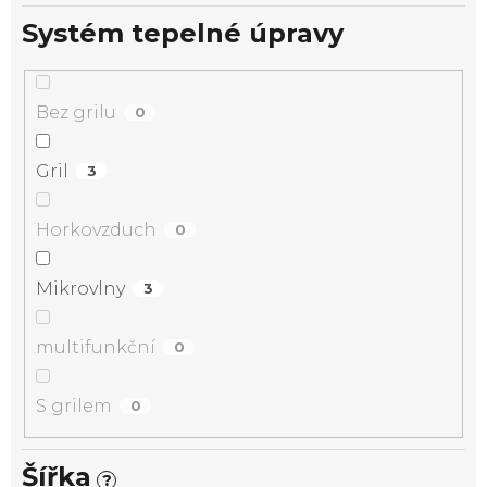
Systém tepelné úpravy
Bez grilu
0
Gril
3
Horkovzduch
0
Mikrovlny
3
multifunkční
0
S grilem
0
Šířka
?