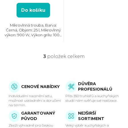
Do košíku
Mikrovlnná trouba, Barva:
Černá, Objem: 25 l, Mikrovlnný
výkon: 900 W, Výkon grilu: 1000
W, Počet úrovní výkonu: 7,
Systém tepelné úpravy:
Mikrovlny || Gril, Rozměry
(VxŠxH): 280x469x357 mm,...
3
položek celkem
O
v
l
DŮVĚRA
CENOVÉ NABÍDKY
PROFESIONÁLŮ
á
Individuální nacenění setu,
Přes 350 truhlářů a kuchyňských
možnost uskladnění a doručení
studií nám svěřuje své realizace.
d
na termín.
GARANTOVANÝ
NEJŠIRŠÍ
a
PŮVOD
SORTIMENT
Zboží výhradně pro českou
Velký výběr kuchyňských a