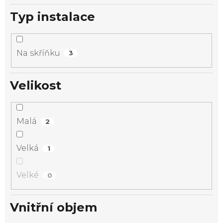
Typ instalace
Na skříňku
3
Velikost
Malá
2
Velká
1
Velké
0
Vnitřní objem