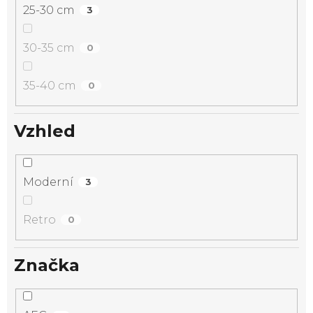
25-30 cm
3
30-35 cm
0
35-40 cm
0
Vzhled
Moderní
3
Retro
0
Značka