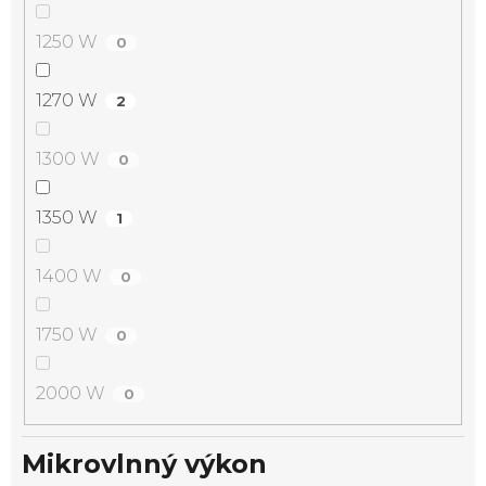
1250 W
0
1270 W
2
1300 W
0
1350 W
1
1400 W
0
1750 W
0
2000 W
0
Mikrovlnný výkon