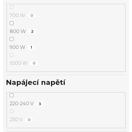
700 W
0
800 W
2
900 W
1
1000 W
0
Napájecí napětí
220-240 V
3
230 V
0