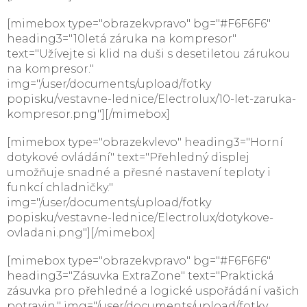
[mimebox type="obrazekvpravo" bg="#F6F6F6"
heading3="10letá záruka na kompresor"
text="Užívejte si klid na duši s desetiletou zárukou
na kompresor."
img="/user/documents/upload/fotky
popisku/vestavne-lednice/Electrolux/10-let-zaruka-
kompresor.png"][/mimebox]
[mimebox type="obrazekvlevo" heading3="Horní
dotykové ovládání" text="Přehledný displej
umožňuje snadné a přesné nastavení teploty i
funkcí chladničky."
img="/user/documents/upload/fotky
popisku/vestavne-lednice/Electrolux/dotykove-
ovladani.png"][/mimebox]
[mimebox type="obrazekvpravo" bg="#F6F6F6"
heading3="Zásuvka ExtraZone" text="Praktická
zásuvka pro přehledné a logické uspořádání vašich
potravin." img="/user/documents/upload/fotky