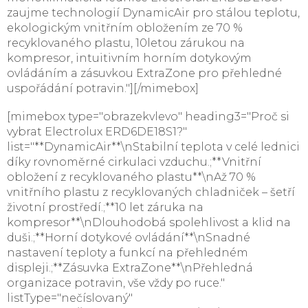
zaujme technologií DynamicAir pro stálou teplotu,
ekologickým vnitřním obložením ze 70 %
recyklovaného plastu, 10letou zárukou na
kompresor, intuitivním horním dotykovým
ovládáním a zásuvkou ExtraZone pro přehledné
uspořádání potravin."][/mimebox]
[mimebox type="obrazekvlevo" heading3="Proč si
vybrat Electrolux ERD6DE18S1?"
list="**DynamicAir**\nStabilní teplota v celé lednici
díky rovnoměrné cirkulaci vzduchu.;**Vnitřní
obložení z recyklovaného plastu**\nAž 70 %
vnitřního plastu z recyklovaných chladniček – šetří
životní prostředí.;**10 let záruka na
kompresor**\nDlouhodobá spolehlivost a klid na
duši.;**Horní dotykové ovládání**\nSnadné
nastavení teploty a funkcí na přehledném
displeji.;**Zásuvka ExtraZone**\nPřehledná
organizace potravin, vše vždy po ruce."
listType="nečíslovaný"