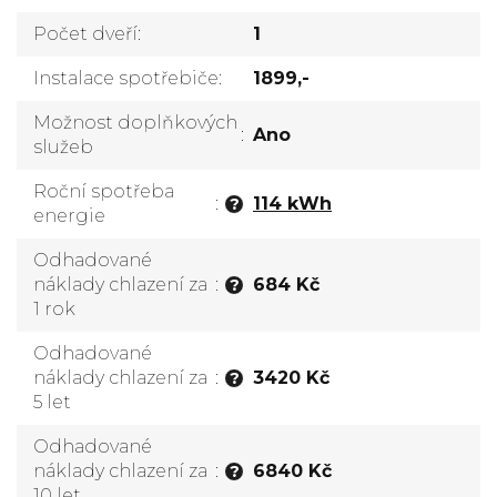
Počet dveří
:
1
Instalace spotřebiče
:
1899,-
Možnost doplňkových
:
Ano
služeb
Roční spotřeba
:
114 kWh
?
energie
Odhadované
náklady chlazení za
:
684 Kč
?
1 rok
Odhadované
náklady chlazení za
:
3420 Kč
?
5 let
Odhadované
náklady chlazení za
:
6840 Kč
?
10 let