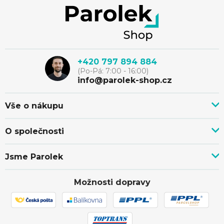
Z
á
p
+420 797 894 884
(Po-Pá: 7:00 - 16:00)
a
info@parolek-shop.cz
t
Vše o nákupu
Vše o nákupu
í
O společnosti
Doprava, platba a služby
Novinky z blogu
Nákup na splátky
Jsme Parolek
Kontakty
Velkoobchod a spolupráce
O nás
Ověřeno zákazníky
Individuální cenová nabídka
Možnosti dopravy
Showroom Svitávka
Hodnocení obchodu
Reklamace a vrácení zboží
Truhlářství
Affiliate program
Zásilka přišla poškozena
Ochrana osobních údajů