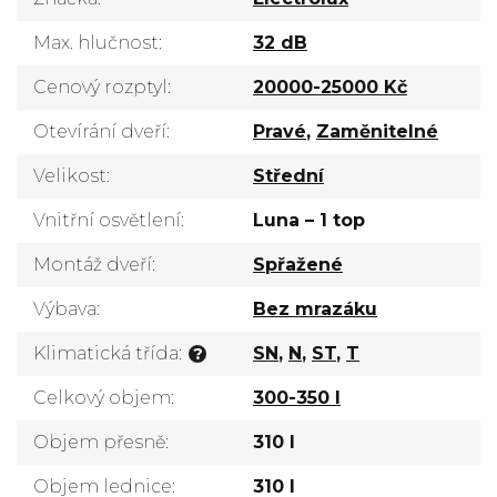
Max. hlučnost
:
32 dB
Cenový rozptyl
:
20000-25000 Kč
Otevírání dveří
:
Pravé
,
Zaměnitelné
Velikost
:
Střední
Vnitřní osvětlení
:
Luna – 1 top
Montáž dveří
:
Spřažené
Výbava
:
Bez mrazáku
Klimatická třída
:
SN
,
N
,
ST
,
T
?
Celkový objem
:
300-350 l
Objem přesně
:
310 l
Objem lednice
:
310 l