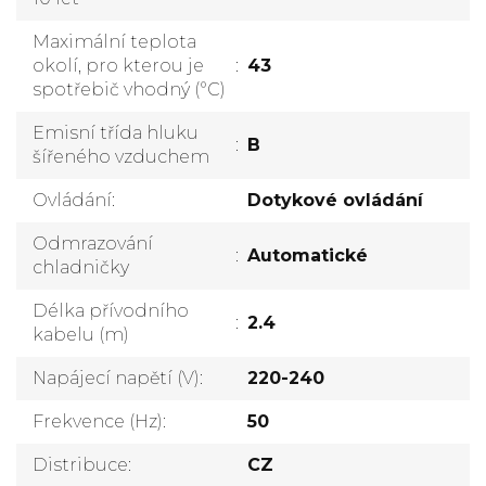
Maximální teplota
okolí, pro kterou je
:
43
spotřebič vhodný (°C)
Emisní třída hluku
:
B
šířeného vzduchem
Ovládání
:
Dotykové ovládání
Odmrazování
:
Automatické
chladničky
Délka přívodního
:
2.4
kabelu (m)
Napájecí napětí (V)
:
220-240
Frekvence (Hz)
:
50
Distribuce
:
CZ