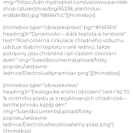
img="https://cdn.myshoptet.com/usr/www.parolek-
shop.cz/user/shop/big/65338_electrolux-
erd6de18s1.jpg?686647cc"][/mimebox]
[mimebox type="obrazekvpravo" bg="#F6F6F6"
heading3="DynamicAir – stálá teplota a čerstvost"
text="Rovnoměrná cirkulace chladného vzduchu
udržuje stabilní teplotu v celé lednici, takže
potraviny jsou chráněné i při častém otevírání
dveří." img="/user/documents/upload/fotky
popisku/vestavne-
lednice/Electrolux/dynamicair.png"][/mimebox]
[mimebox type="obrazekvlevo"
heading3="Ekologické vnitřní obložení" text="Až 70
% vnitřního plastu je z recyklovaných chladniček –
šetříte přírodu každý den."
img="/user/documents/upload/fotky
popisku/vestavne-
lednice/Electrolux/recyklovatelny-plast.png"]
[/mimebox]