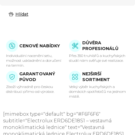
Hlídat
DŮVĚRA
CENOVÉ NABÍDKY
PROFESIONÁLŮ
Individuální nacenění setu,
Přes 350 truhlářů a kuchyňských
možnost uskladnění a doručení
studií nám svěřuje své realizace.
na termín.
GARANTOVANÝ
NEJŠIRŠÍ
PŮVOD
SORTIMENT
Zboží výhradně pro českou
Velký výběr kuchyňských a
distribuci přímo od výrobce.
domácích spotřebičů na jednom
místě.
[mimebox type="default" bg="#F6F6F6"
subtitle="Electrolux ERD6DE18S1 – vestavná
monoklimatická lednice" text="Vestavná
monoklimatická lednice Electrolux ERD6DE18S1