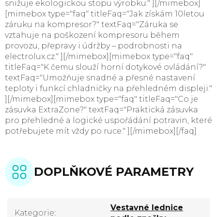
snižuje ekologickou stopu výrobku." ][/mimebox]
[mimebox type="faq" titleFaq="Jak získám 10letou
záruku na kompresor?" textFaq="Záruka se
vztahuje na poškození kompresoru během
provozu, přepravy i údržby – podrobnosti na
electrolux.cz." ][/mimebox][mimebox type="faq"
titleFaq="K čemu slouží horní dotykové ovládání?"
textFaq="Umožňuje snadné a přesné nastavení
teploty i funkcí chladničky na přehledném displeji."
][/mimebox][mimebox type="faq" titleFaq="Co je
zásuvka ExtraZone?" textFaq="Praktická zásuvka
pro přehledné a logické uspořádání potravin, které
potřebujete mít vždy po ruce." ][/mimebox][/faq]
DOPLŇKOVÉ PARAMETRY
Vestavné lednice
Kategorie
: