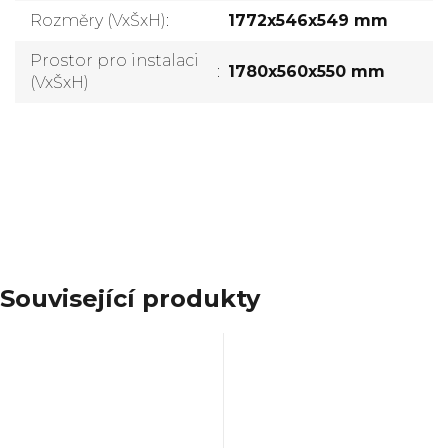
Rozměry (VxŠxH)
:
1772x546x549 mm
Prostor pro instalaci
:
1780x560x550 mm
(VxŠxH)
Přidat komentář
Související produkty