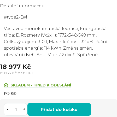
Detailní informace
#type2-E#!
Vestavná monoklimatická lednice, Energetická
třída: E, Rozměry (VxŠxH): 1772x546x549 mm,
Celkový objem: 310 l, Max. hlučnost: 32 dB, Roční
spotřeba energie: 114 kWh, Změna směru
otevírání dveří: Ano, Montáž dveří: Spřažené
18 977 Kč
15 683 Kč bez DPH
Měrná
cena:
SKLADEM - IHNED K ODESLÁNÍ
(>5 ks)
Přidat do košíku