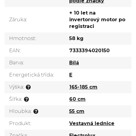
podle značky
+ 10 let na
Záruka
:
invertorový motor po
registraci
Hmotnost
:
58 kg
EAN
:
7333394020150
Barva
:
Bílá
Energetická třída
:
E
Výška
:
165-185 cm
?
Šířka
:
60 cm
?
Hloubka
:
55 cm
?
Produkt
:
Vestavná lednice
Značka
:
Electrolux