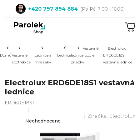
Přejít
+420 797 894 884
na
obsah
NÁ
KOŠ
Hledat
Vestavné
Electrolux
Domů
Vestavné
Lednice a
Lednice
lednice podle
ERD6DE18S1
spotřebiče
mrazáky
značky
vestavná lednice
Electrolux ERD6DE18S1 vestavná
lednice
ERD6DE18S1
Značka:
Electrolux
Průměrné
Neohodnoceno
hodnocení
produktu
je