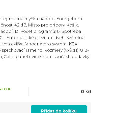
integrovaná myčka nádobí, Energetická
učnost: 42 dB, Místo pro příbory: Košík,
ádobí: 13, Počet programů: 8, Spotřeba
10 l, Automatické otevírání dveří, Světelná
suvná dvířka, Vhodná pro systém IKEA
 sprchovací rameno, Rozměry (VxŠxH): 818-
 Čelní panel dvířek není součástí dodávky
NED K
(2 ks)
Přidat do košíku