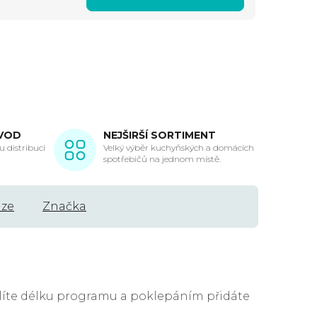
VOD
NEJŠIRŠÍ SORTIMENT
 distribuci
Velký výběr kuchyňských a domácích
spotřebičů na jednom místě.
uze
Značka
olíte délku programu a poklepáním přidáte