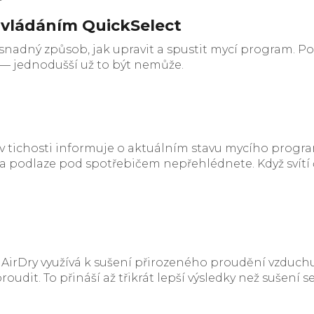
ovládáním QuickSelect
e snadný způsob, jak upravit a spustit mycí program.
 — jednodušší už to být nemůže.
v tichosti informuje o aktuálním stavu mycího progr
a podlaze pod spotřebičem nepřehlédnete. Když svítí č
e AirDry využívá k sušení přirozeného proudění vzdu
dit. To přináší až třikrát lepší výsledky než sušení se