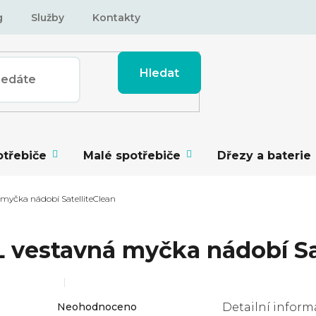
g
Služby
Kontakty
Hledat
otřebiče
Malé spotřebiče
Dřezy a baterie
myčka nádobí SatelliteClean
 vestavná myčka nádobí Sa
Průměrné
Neohodnoceno
Detailní inform
hodnocení