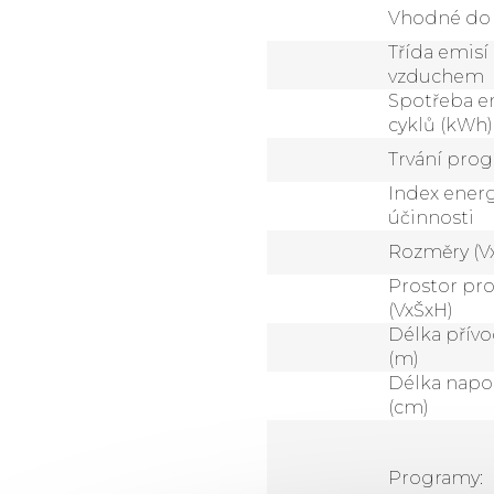
Vhodné do
Třída emisí
vzduchem
Spotřeba e
cyklů (kWh)
Trvání pro
Index ener
účinnosti
Rozměry (V
Prostor pro
(VxŠxH)
Délka přív
(m)
Délka napo
(cm)
Programy
: