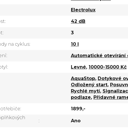
Electrolux
st
:
42 dB
ot
:
3
dy na cyklus
:
10 l
ení
:
Automatické otevírání 
tyl
:
Levné
,
10000-15000 Kč
AquaStop
,
Dotykové ov
Odložený start
,
Posuvn
Rychlé mytí
,
Signaliza
podlaze
,
Přídavné ram
potřebiče
:
1899,-
oplňkových
:
Ano