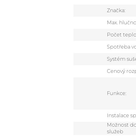
Značka
:
Max. hlučno
Počet tepl
Spotřeba vo
Systém suš
Cenový rozp
Funkce
:
Instalace s
Možnost d
služeb