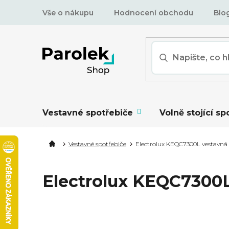
Přejít
Vše o nákupu
Hodnocení obchodu
Blo
na
obsah
Vestavné spotřebiče
Volně stojící sp
Vestavné spotřebiče
Electrolux KEQC7300L vestavná 
Electrolux KEQC7300L