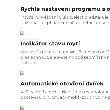
Rychlé nastavení programu s 
Intuitivní ovládání QuickSelect představuj
poklepáním přidáte různě volitelné funkce
Indikátor stavu mytí
Myčka vás pomocí paprsku "Beam on floor" 
přeslechnout, ale světelný bod promítaný n
hotovo.
Automatické otevření dvířek
AirDry pro 3x lepší sušení Nová technologi
pootevřou o 10 cm, aby mohl vzduch volně prou