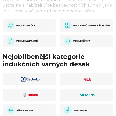
čistitelné a nabízejí více bezpečnostních funkcí, jako
je automatické vypnutí po dokončení vaření.
PODLE ZNAČKY
PODLE POČTU VARNÝCH ZÓN
PODLE NAPÁJENÍ
PODLE ŠÍŘKY
Nejoblíbenější kategorie
indukčních varných desek
ŠÍŘKA 60 CM
220-240 V