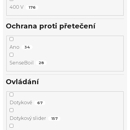
400 V
176
Ochrana proti přetečení
Ano
34
SenseBoil
28
Ovládání
Dotykové
67
Dotykový slider
157