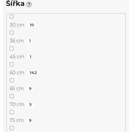
Šířka
?
30 cm
10
36 cm
1
45 cm
1
60 cm
142
65 cm
9
70 cm
5
75 cm
9