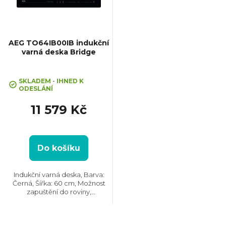
s
p
AEG TO64IB00IB indukční
varná deska Bridge
r
SKLADEM - IHNED K
o
ODESLÁNÍ
11 579 Kč
d
u
Do košíku
k
Indukční varná deska, Barva:
Černá, Šířka: 60 cm, Možnost
t
zapuštění do roviny,
PowerBoost, Power
management, Hob2Hood®,
ů
Spojení varných zón, Ovládání
pomocí posuvného slideru