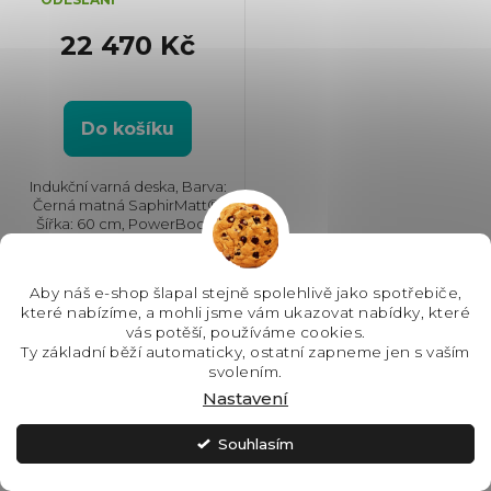
22 470 Kč
Do košíku
Indukční varná deska, Barva:
Černá matná SaphirMatt®,
Šířka: 60 cm, PowerBoost,
Power management,
Hob2Hood®, Spojení varných
zón, Senzory varu a smažení
Exkluzivita
Aby náš e-shop šlapal stejně spolehlivě jako spotřebiče,
Sense Boil&Fry, Ovládání
které nabízíme, a mohli jsme vám ukazovat nabídky, které
pomocí...
vás potěší, používáme cookies.
Ty základní běží automaticky, ostatní zapneme jen s vaším
svolením.
Nastavení
Souhlasím