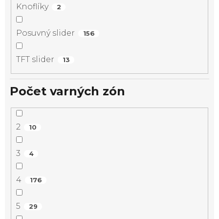
Knoflíky
2
Posuvný slider
156
TFT slider
13
Počet varných zón
2
10
3
4
4
176
5
29