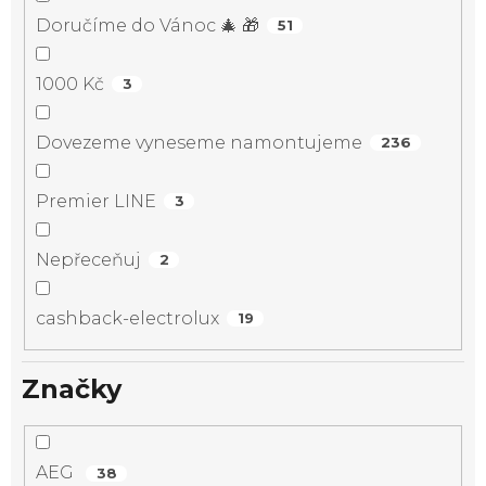
Doručíme do Vánoc 🎄 🎁
51
1000 Kč
3
Dovezeme vyneseme namontujeme
236
Premier LINE
3
Nepřeceňuj
2
cashback-electrolux
19
Značky
AEG
38