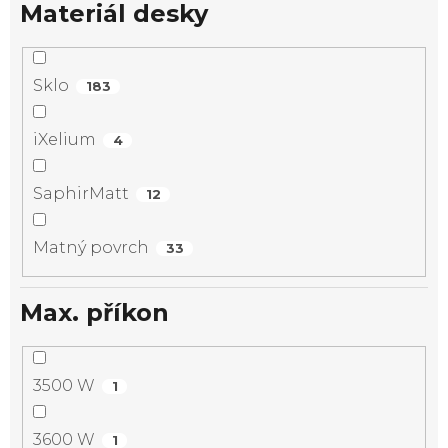
Materiál desky
Sklo
183
iXelium
4
SaphirMatt
12
Matný povrch
33
Max. příkon
3500 W
1
3600 W
1