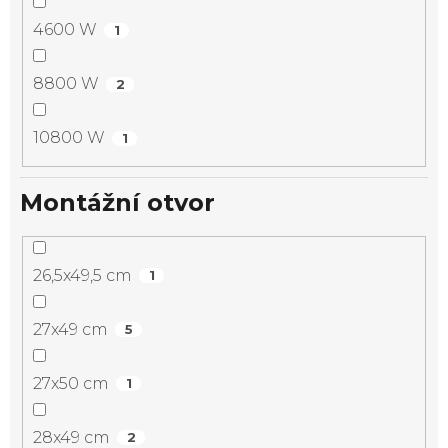
4600 W
1
8800 W
2
10800 W
1
Montážní otvor
26,5x49,5 cm
1
27x49 cm
5
27x50 cm
1
28x49 cm
2