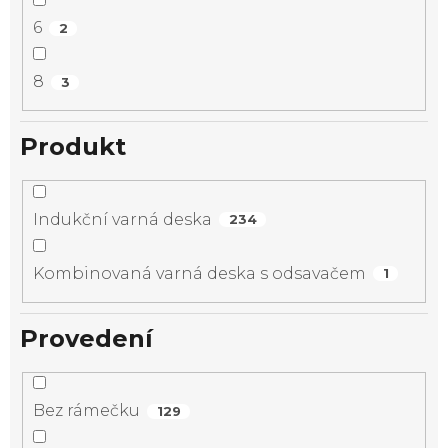
6
2
8
3
Produkt
Indukční varná deska
234
Kombinovaná varná deska s odsavačem
1
Provedení
Bez rámečku
129