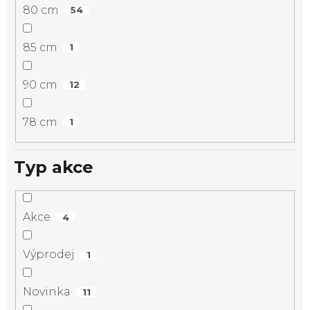
80 cm
54
85 cm
1
90 cm
12
78 cm
1
Typ akce
Akce
4
Výprodej
1
Novinka
11