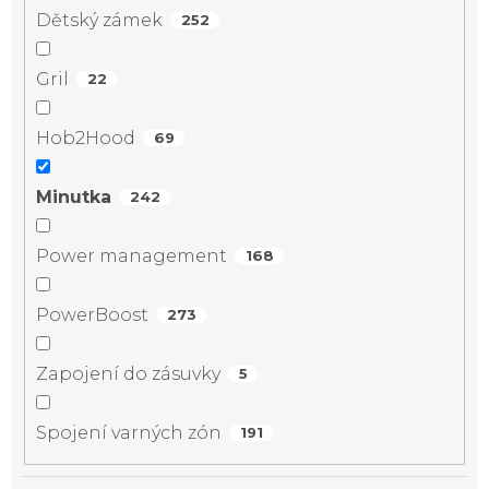
Dětský zámek
252
Gril
22
Hob2Hood
69
Minutka
242
Power management
168
PowerBoost
273
Zapojení do zásuvky
5
Spojení varných zón
191