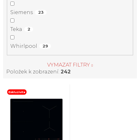
Siemens
23
Teka
2
Whirlpool
29
VYMAZAT FILTRY
Položek k zobrazení:
242
V
Exkluzivita
ý
p
i