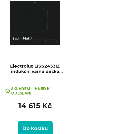
každé zóny zvlášť,...
Electrolux EIS62453IZ
indukční varná deska
SenseBoil SaphirMatt®
SKLADEM - IHNED K
ODESLÁNÍ
14 615 Kč
Do košíku