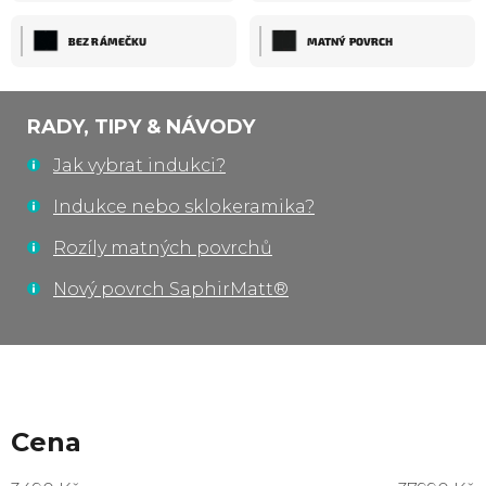
BEZ RÁMEČKU
MATNÝ POVRCH
RADY, TIPY & NÁVODY
Jak vybrat indukci?
Indukce nebo sklokeramika?
Rozíly matných povrchů
Nový povrch SaphirMatt®
Cena