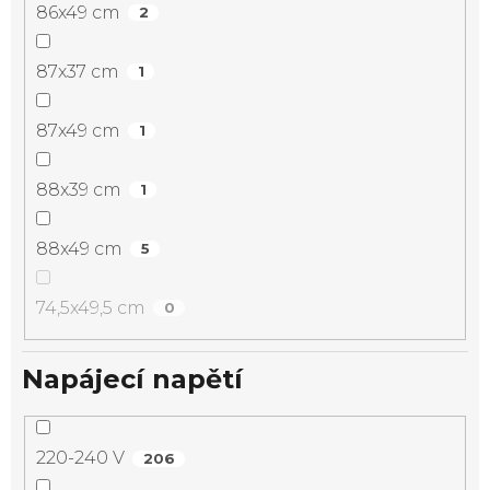
86x49 cm
2
87x37 cm
1
87x49 cm
1
88x39 cm
1
88x49 cm
5
74,5x49,5 cm
0
Napájecí napětí
220-240 V
206