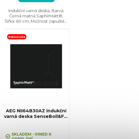
Indukční varná deska, Barva:
Černá matná SaphirMatt®,
Šířka: 60 cm, Možnost zapuštění
do roviny, PowerBoost, Power
management, Hob2Hood®,
Senzor bodu varu SenseBoil,
Exkluzivita
Ovládání pomocí posuvného...
AEG NII64B30AZ indukční
varná deska SenseBoil&Fry
SaphirMatt®
SKLADEM - IHNED K
ODESLÁNÍ