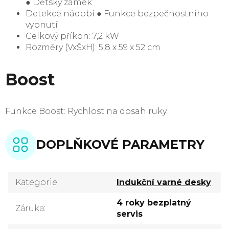
● Dětský zámek
Detekce nádobí ● Funkce bezpečnostního
vypnutí
Celkový příkon: 7,2 kW
Rozměry (VxŠxH): 5,8 x 59 x 52 cm
Boost
Funkce Boost: Rychlost na dosah ruky.
DOPLŇKOVÉ PARAMETRY
Kategorie
:
Indukční varné desky
4 roky bezplatný
Záruka
:
servis