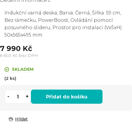
Detailní informace
Indukční varná deska, Barva: Černá, Šířka: 59 cm,
Bez rámečku, PowerBoost,
Ovládání pomocí
posuvného slideru,
Prostor pro instalaci (VxŠxH):
50x565x495 mm
7 990 Kč
6 603 Kč bez DPH
Měrná
cena:
SKLADEM
(2 ks)
Přidat do košíku
Hlídat