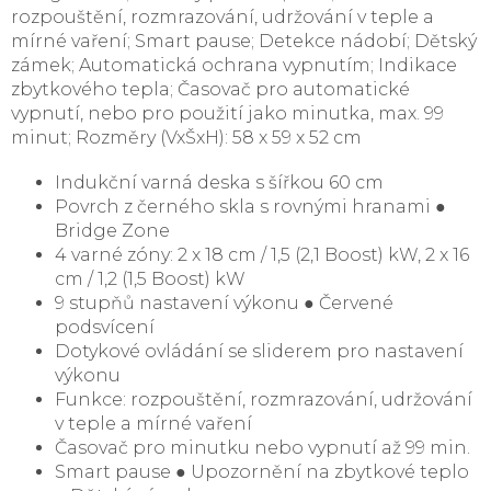
rozpouštění, rozmrazování, udržování v teple a
mírné vaření; Smart pause; Detekce nádobí; Dětský
zámek; Automatická ochrana vypnutím; Indikace
zbytkového tepla; Časovač pro automatické
vypnutí, nebo pro použití jako minutka, max. 99
minut; Rozměry (VxŠxH): 58 x 59 x 52 cm
Indukční varná deska s šířkou 60 cm
Povrch z černého skla s rovnými hranami ●
Bridge Zone
4 varné zóny: 2 x 18 cm / 1,5 (2,1 Boost) kW, 2 x 16
cm / 1,2 (1,5 Boost) kW
9 stupňů nastavení výkonu ● Červené
podsvícení
Dotykové ovládání se sliderem pro nastavení
výkonu
Funkce: rozpouštění, rozmrazování, udržování
v teple a mírné vaření
Časovač pro minutku nebo vypnutí až 99 min.
Smart pause ● Upozornění na zbytkové teplo