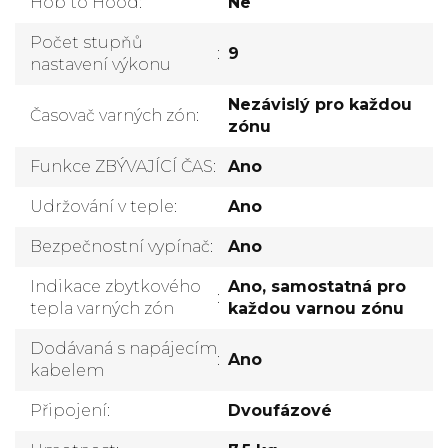
Hob to Hood
:
Ne
Počet stupňů
:
9
nastavení výkonu
Nezávislý pro každou
Časovač varných zón
:
zónu
Funkce ZBÝVAJÍCÍ ČAS
:
Ano
Udržování v teple
:
Ano
Bezpečnostní vypínač
:
Ano
Indikace zbytkového
Ano, samostatná pro
:
tepla varných zón
každou varnou zónu
Dodávaná s napájecím
:
Ano
kabelem
Připojení
:
Dvoufázové