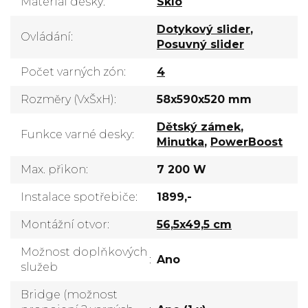
Materiál desky
:
Sklo
Dotykový slider
,
Ovládání
:
Posuvný slider
Počet varných zón
:
4
Rozměry (VxŠxH)
:
58x590x520 mm
Dětský zámek
,
Funkce varné desky
:
Minutka
,
PowerBoost
Max. přikon
:
7 200 W
Instalace spotřebiče
:
1899,-
Montážní otvor
:
56,5x49,5 cm
Možnost doplňkových
:
Ano
služeb
Bridge (možnost