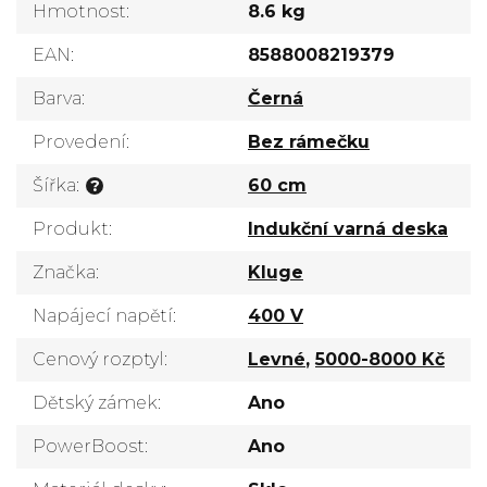
Hmotnost
:
8.6 kg
EAN
:
8588008219379
Barva
:
Černá
Provedení
:
Bez rámečku
Šířka
:
60 cm
?
Produkt
:
Indukční varná deska
Značka
:
Kluge
Napájecí napětí
:
400 V
Cenový rozptyl
:
Levné
,
5000-8000 Kč
Dětský zámek
:
Ano
PowerBoost
:
Ano