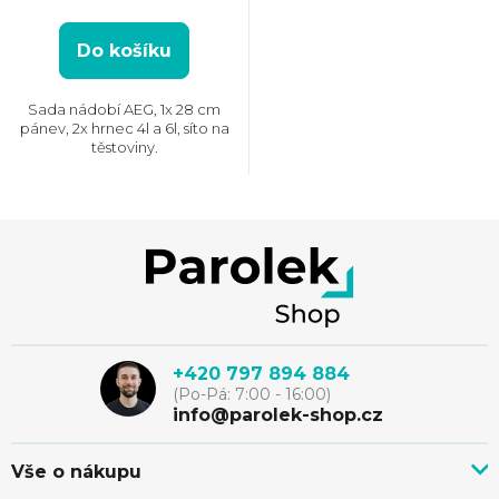
Do košíku
Sada nádobí AEG, 1x 28 cm
pánev, 2x hrnec 4l a 6l, síto na
těstoviny.
Z
á
p
+420 797 894 884
(Po-Pá: 7:00 - 16:00)
a
info@parolek-shop.cz
t
Vše o nákupu