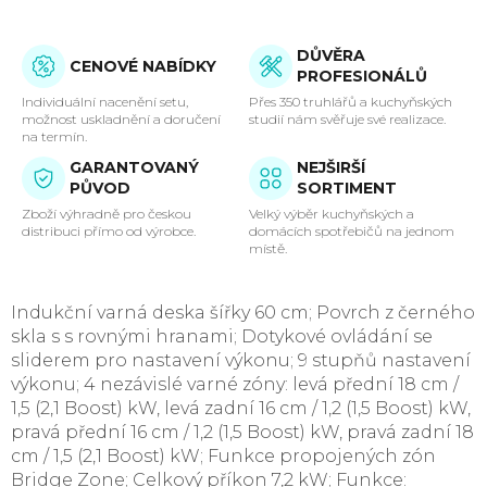
DŮVĚRA
CENOVÉ NABÍDKY
PROFESIONÁLŮ
Individuální nacenění setu,
Přes 350 truhlářů a kuchyňských
možnost uskladnění a doručení
studií nám svěřuje své realizace.
na termín.
GARANTOVANÝ
NEJŠIRŠÍ
PŮVOD
SORTIMENT
Zboží výhradně pro českou
Velký výběr kuchyňských a
distribuci přímo od výrobce.
domácích spotřebičů na jednom
místě.
Indukční varná deska šířky 60 cm; Povrch z černého
skla s s rovnými hranami; Dotykové ovládání se
sliderem pro nastavení výkonu; 9 stupňů nastavení
výkonu; 4 nezávislé varné zóny: levá přední 18 cm /
1,5 (2,1 Boost) kW, levá zadní 16 cm / 1,2 (1,5 Boost) kW,
pravá přední 16 cm / 1,2 (1,5 Boost) kW, pravá zadní 18
cm / 1,5 (2,1 Boost) kW; Funkce propojených zón
Bridge Zone; Celkový příkon 7,2 kW; Funkce: