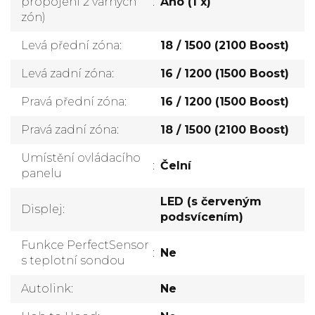
propojení 2 varných
:
Ano (1 x)
zón)
Levá přední zóna
:
18 / 1500 (2100 Boost)
Levá zadní zóna
:
16 / 1200 (1500 Boost)
Pravá přední zóna
:
16 / 1200 (1500 Boost)
Pravá zadní zóna
:
18 / 1500 (2100 Boost)
Umístění ovládacího
:
Čelní
panelu
LED (s červeným
Displej
:
podsvícením)
Funkce PerfectSensor
:
Ne
s teplotní sondou
Autolink
:
Ne