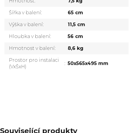
Hmotnost
:
7,5 kg
Šířka v balení
:
65 cm
Výška v balení
:
11,5 cm
Hloubka v balení
:
56 cm
Hmotnost v balení
:
8,6 kg
Prostor pro instalaci
:
50x565x495 mm
(VxŠxH)
Přidat komentář
Související produkty