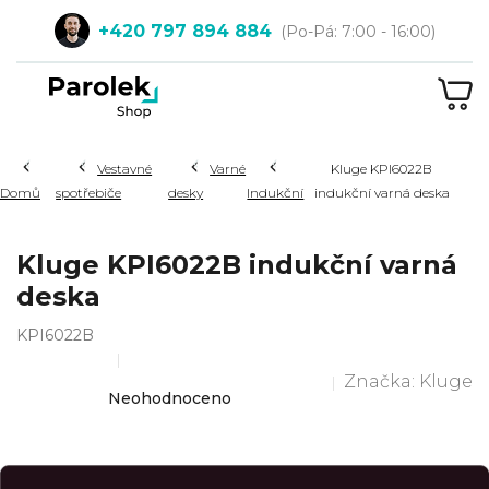
Přejít
+420 797 894 884
na
obsah
NÁ
KOŠ
Hledat
Vestavné
Varné
Kluge KPI6022B
Domů
spotřebiče
desky
Indukční
indukční varná deska
Kluge KPI6022B indukční varná
deska
KPI6022B
Značka:
Kluge
Průměrné
Neohodnoceno
hodnocení
produktu
je
0,0