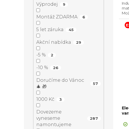
e
t
u
Ind
Výprodej
9
mat
l
Mož
ů
k
Montáž ZDARMA
6
Pow
Hob
E
Sen
5 let záruka
45
t
pos
Akční nabídka
29
ů
-5 %
2
-10 %
26
Doručíme do Vánoc
57
🎄 🎁
1000 Kč
3
Ele
Dovezeme
var
vyneseme
287
namontujeme