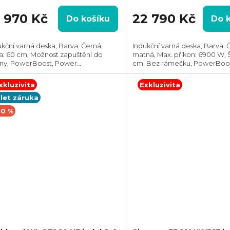
3 970 Kč
22 790 Kč
Do košíku
Do 
ukční varná deska, Barva: Černá,
Indukční varná deska, Barva: 
ka: 60 cm, Možnost zapuštění do
matná, Max. příkon: 6900 W, Š
iny, PowerBoost, Power
cm, Bez rámečku, PowerBoo
agement, Hob2Hood®, Spojení
management, Spojení varnýc
ných zón, Senzor bodu varu
Senzor smažení fryingSensor, Ovládán
xkluzivita
Exkluzivita
seBoil, Ovládání pomocí...
pomocí posuvného...
 let záruka
10 %