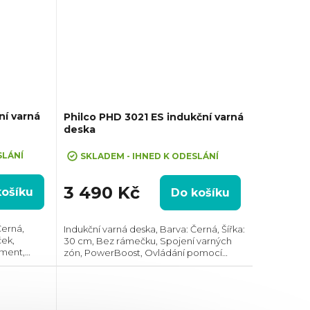
í varná
Philco PHD 3021 ES indukční varná
deska
SLÁNÍ
SKLADEM - IHNED K ODESLÁNÍ
3 490 Kč
košíku
Do košíku
Černá,
Indukční varná deska, Barva: Černá, Šířka:
ček,
30 cm, Bez rámečku, Spojení varných
ment,
zón, PowerBoost, Ovládání pomocí
ání každé
posuvného slideru, Prostor pro instalaci
aci (VxŠxH):
(VxŠxH): 10x272x504 mm, Připojení do
zásuvky...