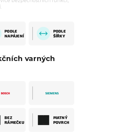
í více bezpečnostních funkcí,
.
PODLE
PODLE
NAPÁJENÍ
ŠÍŘKY
kčních varných
BEZ
MATNÝ
RÁMEČKU
POVRCH