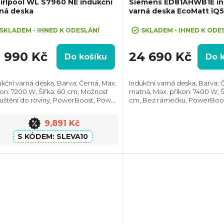
rlpool WL S7960 NE indukční
Siemens ED81AHWB1E in
rná deska
varná deska EcoMatt iQ
eva 10% při zadání kódu "SLEVA10"
SKLADEM - IHNED K ODESLÁNÍ
SKLADEM - IHNED K ODE
0 990 Kč
24 690 Kč
Do košíku
Do 
ukční varná deska, Barva: Černá, Max.
Indukční varná deska, Barva: 
kon: 7200 W, Šířka: 60 cm, Možnost
matná, Max. příkon: 7400 W, Š
uštění do roviny, PowerBoost, Power
cm, Bez rámečku, PowerBoo
agement, Spojení varných zón,
management, Spojení varnýc
ádání pomocí posuvného slideru
Ovládání pomocí posuvného
9,891 Kč
dé zóny...
slideru, Prostor pro...
SLEVA10