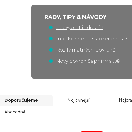
RADY, TIPY & NÁVODY
Jak vybrat indukci?
Indukce nebo sklokeramika?
Rozíly matných povrchů
Nový povrch SaphirMatt®
Doporučujeme
Nejlevnější
Nejdra
Abecedně