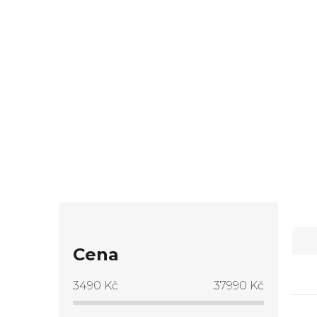
P
Ř
o
Cena
a
s
3490
Kč
37990
Kč
z