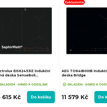
Exkluzivita
ctrolux EIS62453IZ indukční
AEG TO64IB00IB indukčn
ná deska SenseBoil
deska Bridge
phirMatt®
SKLADEM - IHNED K ODESLÁNÍ
SKLADEM - IHNED K ODE
 615 Kč
11 579 Kč
Do košíku
Do 