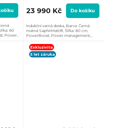
23 990 Kč
košíku
Do košíku
Černá
Indukční varná deska, Barva: Černá
ířka: 60
matná SaphirMatt®, Šířka: 80 cm,
st, Power
PowerBoost, Power management,
h zón,
Hob2Hood®, 2x spojení varných zón,
í
Ovládání pomocí posuvného slideru
Exkluzivita
každé zóny zvlášť, Prostor pro...
5 let záruka