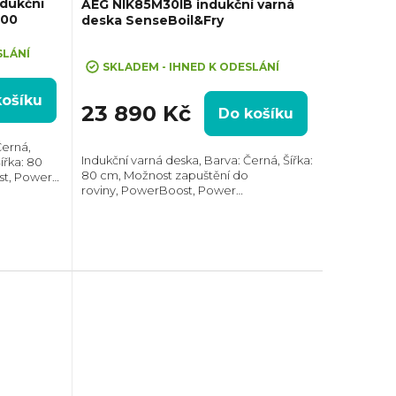
dukční
AEG NIK85M30IB indukční varná
500
deska SenseBoil&Fry
Průměrné
SLÁNÍ
hodnocení
SKLADEM - IHNED K ODESLÁNÍ
produktu
košíku
je
23 890 Kč
Do košíku
5,0
z
Černá,
Indukční varná deska, Barva: Černá, Šířka:
ířka: 80
5
80 cm, Možnost zapuštění do
st, Power
hvězdiček.
roviny, PowerBoost, Power
h zón,
management, Hob2Hood®, 2x spojení
varných zón, Senzory varu a smažení
Sense Boil&Fry,...