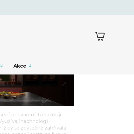
NÁKUPNÍ
KOŠÍK
Akce
šení pro vaření. Umožňují
 Využívají technologii
niž by se zbytečně zahřívala