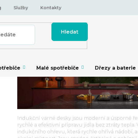
g
Služby
Kontakty
Hledat
otřebiče
Malé spotřebiče
Dřezy a baterie
Indukční varné desky
jsou moderní a úsporné ře
rychlé a efektivní přípravu jídla bez ztráty tepla.
indukčního ohřevu, která rychle ohřívá nádobí, a