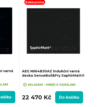
Exkluzivita
í varná
AEG NII64B30AZ indukční varná
deska SenseBoil&Fry SaphirMatt®
SLÁNÍ
SKLADEM - IHNED K ODESLÁNÍ
22 470 Kč
košíku
Do košíku