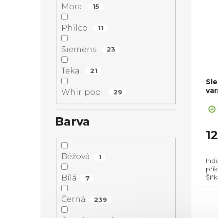
Mora
15
Philco
11
Siemens
23
Teka
21
Si
var
Whirlpool
29
Barva
1
Béžová
1
Ind
pří
Šířka
Bílá
7
pom
inst
Černá
239