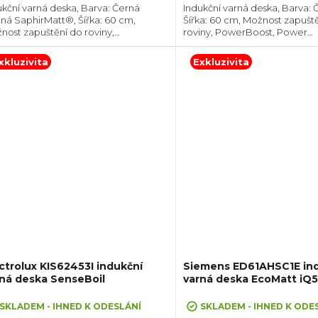
ukční varná deska, Barva: Černá
Indukční varná deska, Barva: 
ná SaphirMatt®, Šířka: 60 cm,
Šířka: 60 cm, Možnost zapušt
nost zapuštění do roviny,
roviny, PowerBoost, Power
erBoost, Power management,
management, Hob2Hood®, S
2Hood®, Senzor bodu varu
varných zón, Ovládání pomoc
xkluzivita
Exkluzivita
seBoil, Ovládání pomocí
posuvného slideru každé zóny z
uvného...
ctrolux KIS62453I indukční
Siemens ED61AHSC1E in
ná deska SenseBoil
varná deska EcoMatt iQ
SKLADEM - IHNED K ODESLÁNÍ
SKLADEM - IHNED K ODE