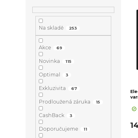
t
e
V
r
n
ý
Na skladě
a
253
í
p
n
Akce
69
p
i
n
Novinka
115
r
s
í
Optimal
3
o
p
Exkluzivita
p
67
Ele
d
r
var
Prodloužená záruka
15
Sa
a
u
o
CashBack
3
n
14
k
d
Doporučujeme
11