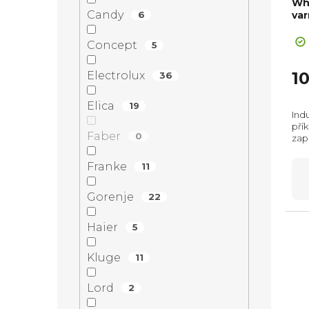
Whi
Candy
6
va
+ Sl
Concept
5
1
Electrolux
36
Elica
19
Ind
pří
Faber
0
zap
man
Ovl
Franke
11
kaž
Gorenje
22
Haier
5
Kluge
11
Lord
2