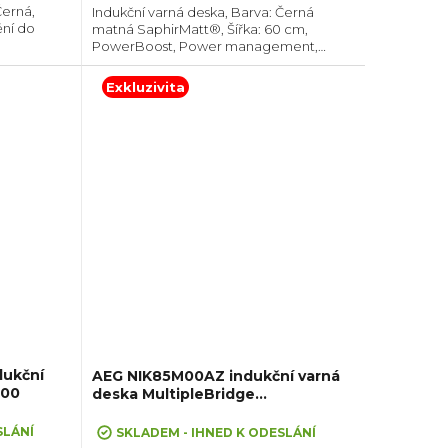
Černá,
Indukční varná deska, Barva: Černá
ění do
matná SaphirMatt®, Šířka: 60 cm,
PowerBoost, Power management,
pojení
Hob2Hood®, Spojení varných zón,
í
Senzory varu a smažení Sense Boil&Fry,
Exkluzivita
vlášť,...
Ovládání pomocí...
dukční
AEG NIK85M00AZ indukční varná
500
deska MultipleBridge
SaphirMatt®
SLÁNÍ
SKLADEM - IHNED K ODESLÁNÍ