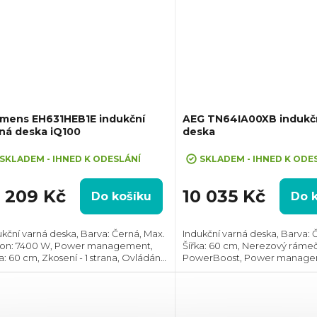
emens EH631HEB1E indukční
AEG TN64IA00XB indukčn
ná deska iQ100
deska
SKLADEM - IHNED K ODESLÁNÍ
SKLADEM - IHNED K ODE
2 209 Kč
10 035 Kč
Do košíku
Do 
ukční varná deska, Barva: Černá, Max.
Indukční varná deska, Barva: 
kon: 7400 W, Power management,
Šířka: 60 cm, Nerezový ráme
: 60 cm, Zkosení - 1 strana, Ovládání
PowerBoost, Power manage
ocí posuvného slideru, Prostor pro
Hob2Hood®, Dotykové ovlád
alaci (VxŠxH): 51x560x490 mm,...
zóny zvlášť, Prostor pro instal
46x560x480 mm,...