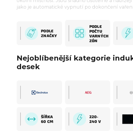
okolní místnost. Jsou snadno čistitelné a nabízej
jako je automatické vypnutí po dokončení vaření
PODLE
PODLE
POČTU
ZNAČKY
VARNÝCH
ZÓN
Nejoblíbenější kategorie indu
desek
SKY
ŠÍŘKA
220-
60 CM
240 V