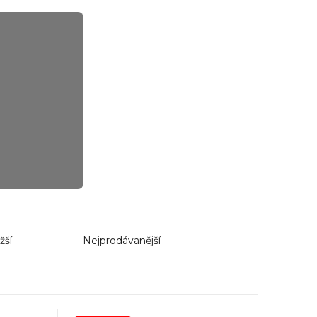
žší
Nejprodávanější