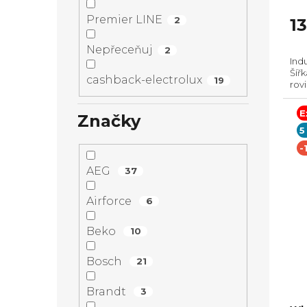
Premier LINE
2
1
Nepřeceňuj
2
Ind
Šíř
cashback-electrolux
19
rov
man
var
E
Značky
Sen
5
-
AEG
37
Airforce
6
Beko
10
Bosch
21
Brandt
3