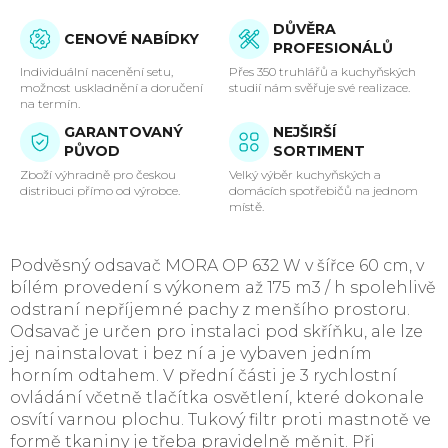
DŮVĚRA
CENOVÉ NABÍDKY
PROFESIONÁLŮ
Individuální nacenění setu,
Přes 350 truhlářů a kuchyňských
možnost uskladnění a doručení
studií nám svěřuje své realizace.
na termín.
GARANTOVANÝ
NEJŠIRŠÍ
PŮVOD
SORTIMENT
Zboží výhradně pro českou
Velký výběr kuchyňských a
distribuci přímo od výrobce.
domácích spotřebičů na jednom
místě.
Podvěsný odsavač MORA OP 632 W v šířce 60 cm, v
bílém provedení s výkonem až 175 m3 / h spolehlivě
odstraní nepříjemné pachy z menšího prostoru.
Odsavač je určen pro instalaci pod skříňku, ale lze
jej nainstalovat i bez ní a je vybaven jedním
horním odtahem. V přední části je 3 rychlostní
ovládání včetně tlačítka osvětlení, které dokonale
osvítí varnou plochu. Tukový filtr proti mastnotě ve
formě tkaniny je třeba pravidelně měnit. Při