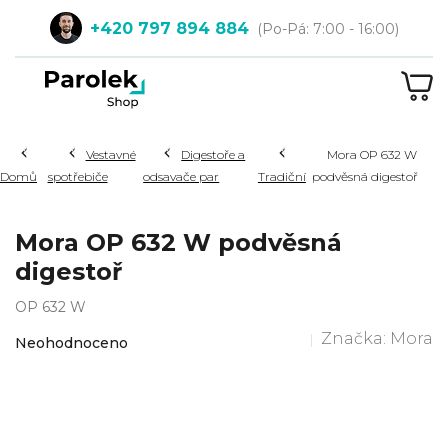
Přejít
+420 797 894 884
na
obsah
NÁ
KOŠ
Hledat
Vestavné
Digestoře a
Mora OP 632 W
Domů
spotřebiče
odsavače par
Tradiční
podvěsná digestoř
Mora OP 632 W podvěsná
digestoř
OP 632 W
Průměrné
Značka:
Mora
Neohodnoceno
hodnocení
produktu
je
0,0
z