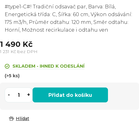
#type1-C#! Tradiční odsavač par, Barva: Bílá,
Energetická třída: C, Šířka: 60 cm, Výkon odsávání:
175 m3/h, Průměr odtahu: 120 mm, Směr odtahu:
Horní, Možnost recirkulace i odtahu ven
1 490 Kč
1 231 Kč bez DPH
Měrná
cena:
SKLADEM - IHNED K ODESLÁNÍ
(>5 ks)
Přidat do košíku
Hlídat