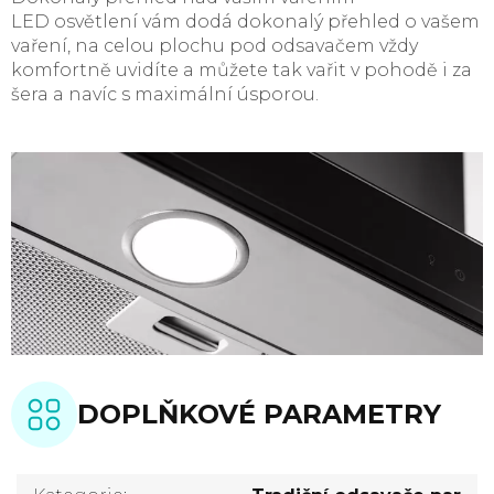
LED osvětlení vám dodá dokonalý přehled o vašem
vaření, na celou plochu pod odsavačem vždy
komfortně uvidíte a můžete tak vařit v pohodě i za
šera a navíc s maximální úsporou.
DOPLŇKOVÉ PARAMETRY