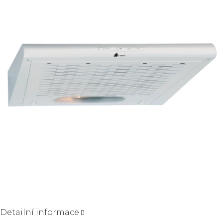
5
hvězdiček.
Detailní informace