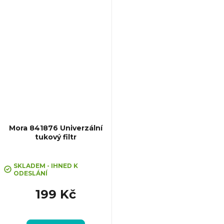
Mora 841876 Univerzální
tukový filtr
Průměrné
hodnocení
SKLADEM - IHNED K
ODESLÁNÍ
produktu
je
199 Kč
5,0
z
5