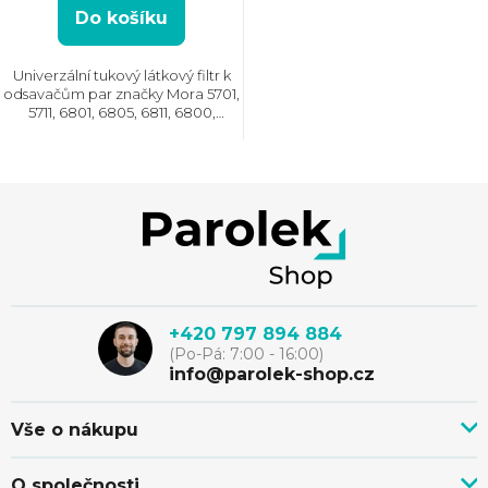
hvězdiček.
Do košíku
Univerzální tukový látkový filtr k
odsavačům par značky Mora 5701,
5711, 6801, 6805, 6811, 6800,
5710.1250 (.1270 /.6250 /.6270 /.9250
/.9270), OP 510, 610, 512, 612, 511, 611,
520 W, 620 W, OP...
Z
á
p
+420 797 894 884
(Po-Pá: 7:00 - 16:00)
a
info@parolek-shop.cz
t
Vše o nákupu
Vše o nákupu
O společnosti