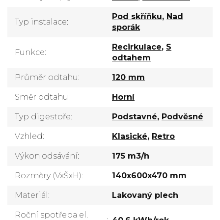
Pod skříňku
,
Nad
Typ instalace
:
sporák
Recirkulace
,
S
Funkce
:
odtahem
Průměr odtahu
:
120 mm
Směr odtahu
:
Horní
Typ digestoře
:
Podstavné
,
Podvěsné
Vzhled
:
Klasické
,
Retro
Výkon odsávání
:
175 m3/h
Rozměry (VxŠxH)
:
140x600x470 mm
Materiál
:
Lakovaný plech
Roční spotřeba el.