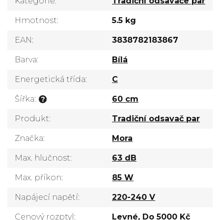
Kategorie
:
Tradiční odsavače par
Hmotnost
:
5.5 kg
EAN
:
3838782183867
Barva
:
Bílá
Energetická třída
:
C
Šířka
:
60 cm
?
Produkt
:
Tradiční odsavač par
Značka
:
Mora
Max. hlučnost
:
63 dB
Max. příkon
:
85 W
Napájecí napětí
:
220-240 V
Cenový rozptyl
:
Levné
,
Do 5000 Kč