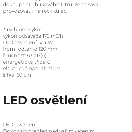
dokoupení uhlíkového filtru lze odsavač
provozovat i na recirkulaci.
3 rychlosti výkonu
výkon odsavače 175 m3/h
LED osvětlení 1x 4 W
horní odtah ø 120 mm
hlučnost: 63 dB(A)
energetická třída C
elektrické napětí: 230 V
šířka: 60 cm
LED osvětlení
LED osvětlení
Dokonalý přehled nad vaším vařením