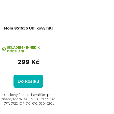
Mora 851656 Uhlíkový filtr
Průměrné
hodnocení
SKLADEM - IHNED K
ODESLÁNÍ
produktu
je
299 Kč
5,0
z
5
hvězdiček.
Do košíku
Uhlíkový filtr k odsavačům par
značky Mora 5701, 5710, 5717, 5702,
5711, 5722, OP 510, 610, 520, 620,
521, 621, 512, 612, 622, OP 530, 630,
531, 631, 540, 640, 532, 632, 642