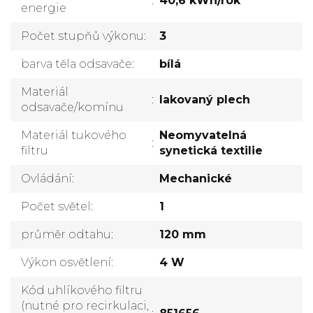
:
40,6 kWh/rok
energie
Počet stupňů výkonu
:
3
barva těla odsavače
:
bílá
Materiál
:
lakovaný plech
odsavače/komínu
Materiál tukového
Neomyvatelná
:
filtru
synetická textilie
Ovládání
:
Mechanické
Počet světel
:
1
průměr odtahu
:
120 mm
Výkon osvětlení
:
4 W
Kód uhlíkového filtru
(nutné pro recirkulaci,