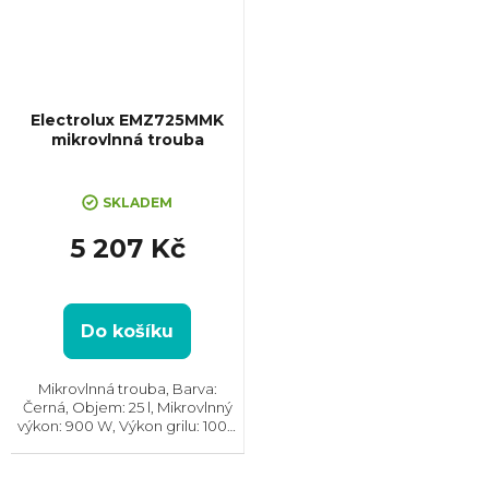
Electrolux EMZ725MMK
mikrovlnná trouba
SKLADEM
5 207 Kč
Do košíku
Mikrovlnná trouba, Barva:
Černá, Objem: 25 l, Mikrovlnný
výkon: 900 W, Výkon grilu: 1000
W, Počet úrovní výkonu: 7,
Systém tepelné úpravy:
Mikrovlny || Gril, Rozměry