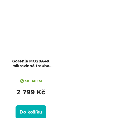
(VxŠxH): 280x469x357 mm,...
Gorenje MO20A4X
mikrovlnná trouba
Advanced
SKLADEM
2 799 Kč
Do košíku