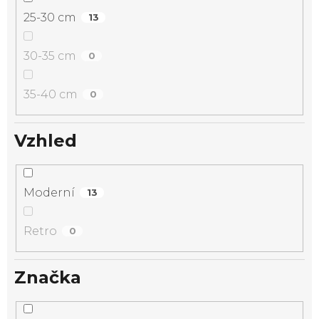
25-30 cm
13
30-35 cm
0
35-40 cm
0
Vzhled
Moderní
13
Retro
0
Značka