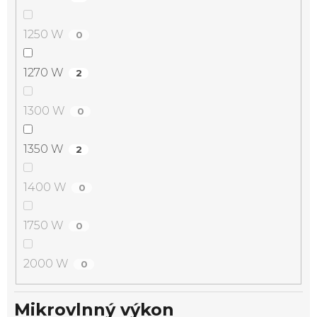
1250 W
0
1270 W
2
1300 W
0
1350 W
2
1400 W
0
1750 W
0
2000 W
0
Mikrovlnný výkon