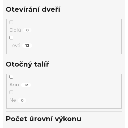
Otevírání dveří
Dolů
0
Levé
13
Otočný talíř
Ano
12
Ne
0
Počet úrovní výkonu