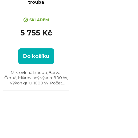
trouba
SKLADEM
5 755 Kč
Do košíku
Mikrovlnná trouba, Barva:
Černá, Mikrovlnný výkon: 900 W,
Výkon grilu: 1000 W, Počet
úrovní výkonu: 10, Systém
tepelné úpravy: Mikrovlny || Gril,
Rozměry (VxŠxH): 290x495x406
mm, Vzhled:...