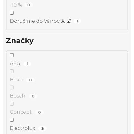
-10 %
0
Doručíme do Vánoc 🎄 🎁
1
Značky
AEG
1
Beko
0
Bosch
0
Concept
0
Electrolux
3