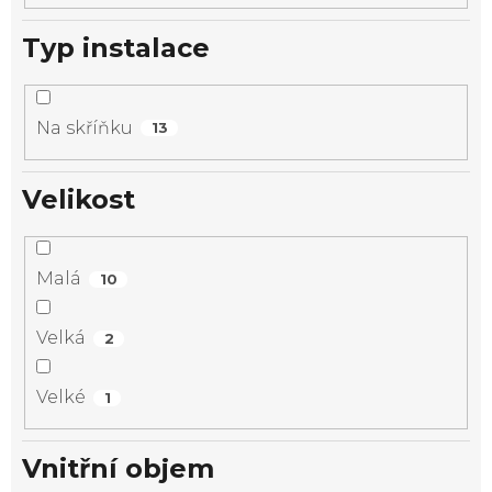
Typ instalace
Na skříňku
13
Velikost
Malá
10
Velká
2
Velké
1
Vnitřní objem