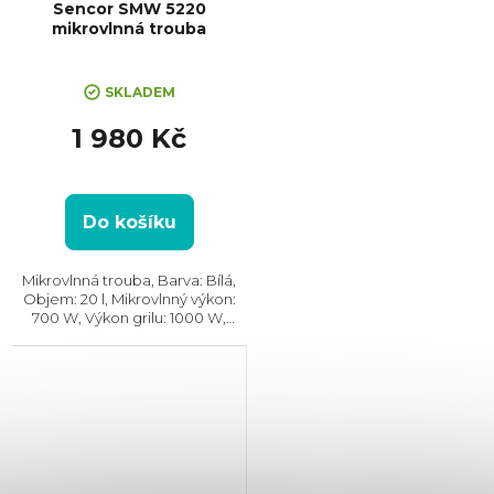
Sencor SMW 5220
mikrovlnná trouba
SKLADEM
1 980 Kč
Do košíku
Mikrovlnná trouba, Barva: Bílá,
Objem: 20 l, Mikrovlnný výkon:
700 W, Výkon grilu: 1000 W,
Počet úrovní výkonu: 5, Systém
tepelné úpravy: Mikrovlny || Gril,
Rozměry (VxŠxH): 258x440x355
mm, Vzhled:...