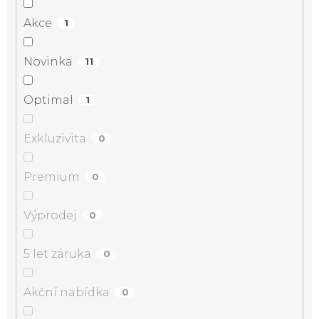
Akce
1
Novinka
11
Optimal
1
Exkluzivita
0
Premium
0
Výprodej
0
5 let záruka
0
Akční nabídka
0