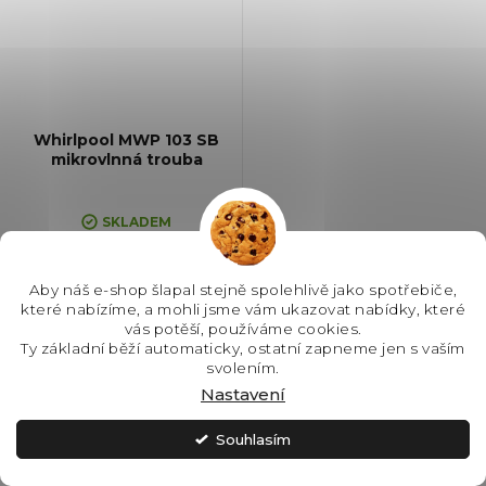
Whirlpool MWP 103 SB
mikrovlnná trouba
SKLADEM
3 490 Kč
Aby náš e-shop šlapal stejně spolehlivě jako spotřebiče,
které nabízíme, a mohli jsme vám ukazovat nabídky, které
vás potěší, používáme cookies.
Ty základní běží automaticky, ostatní zapneme jen s vaším
Do košíku
svolením.
Nastavení
Mikrovlnná trouba, Barva:
Černá, Objem: 20 l, Mikrovlnný
Souhlasím
výkon: 700 W, Výkon grilu: 1000
W, Systém tepelné úpravy:
Mikrovlny || Gril, Rozměry