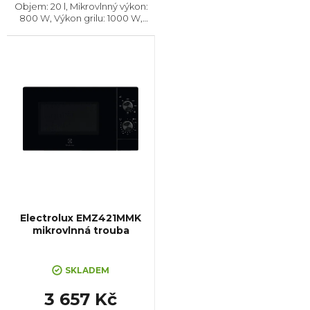
Objem: 20 l, Mikrovlnný výkon:
800 W, Výkon grilu: 1000 W,
Počet úrovní výkonu: 5, Systém
tepelné úpravy: Mikrovlny || Gril,
Rozměry (VxŠxH): 257x451x343
mm,...
Electrolux EMZ421MMK
mikrovlnná trouba
SKLADEM
3 657 Kč