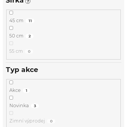
Šířka
?
45 cm
11
50 cm
2
55 cm
0
Typ akce
Akce
1
Novinka
3
Zimní výprodej
0