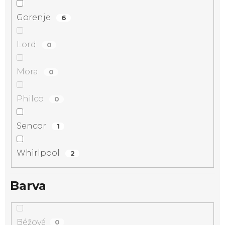
Gorenje
6
Lord
0
Mora
0
Philco
0
Sencor
1
Whirlpool
2
Barva
Béžová
0