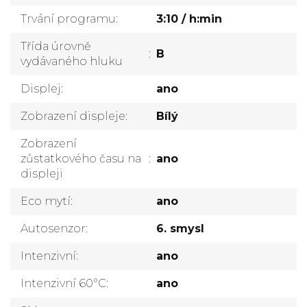
Trvání programu
:
3:10 / h:min
Třída úrovně
:
B
vydávaného hluku
Displej
:
ano
Zobrazení displeje
:
Bílý
Zobrazení
zůstatkového času na
:
ano
displeji
Eco mytí
:
ano
Autosenzor
:
6. smysl
Intenzivní
:
ano
Intenzivní 60°C
:
ano