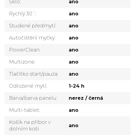
Sklo
:
ano
Rychlý 30´
:
ano
Studené předmytí
:
ano
Autočištění myčky
:
ano
PowerClean
:
ano
Multizone
:
ano
Tlačítko start/pauza
:
ano
Odložené mytí
:
1-24 h
Barva/barva panelu
:
nerez / černá
Multi-tablet
:
ano
Košík na příbor v
:
ano
dolním koši