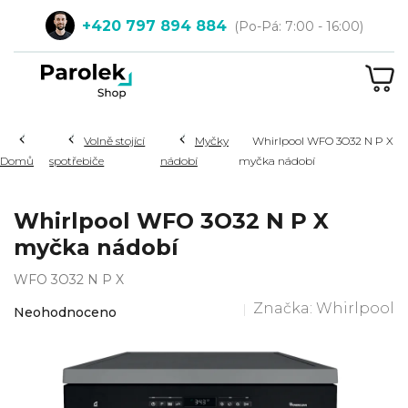
Přejít
+420 797 894 884
na
obsah
NÁ
KOŠ
Hledat
Volně stojící
Myčky
Whirlpool WFO 3O32 N P X
Domů
spotřebiče
nádobí
myčka nádobí
Whirlpool WFO 3O32 N P X
myčka nádobí
WFO 3O32 N P X
Průměrné
Značka:
Whirlpool
Neohodnoceno
hodnocení
produktu
je
0,0
z