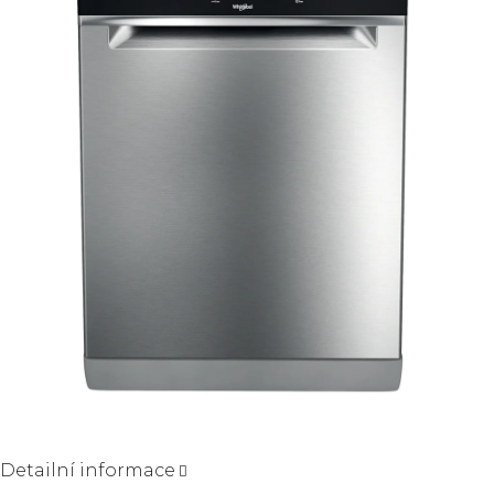
5
hvězdiček.
Detailní informace