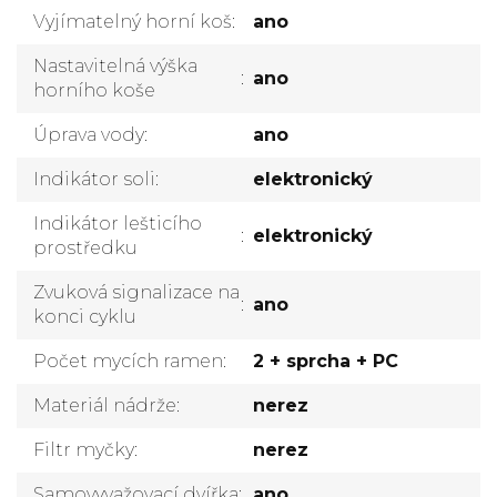
Vyjímatelný horní koš
:
ano
Nastavitelná výška
:
ano
horního koše
Úprava vody
:
ano
Indikátor soli
:
elektronický
Indikátor lešticího
:
elektronický
prostředku
Zvuková signalizace na
:
ano
konci cyklu
Počet mycích ramen
:
2 + sprcha + PC
Materiál nádrže
:
nerez
Filtr myčky
:
nerez
Samovyvažovací dvířka
:
ano