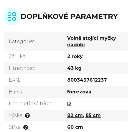
DOPLŇKOVÉ PARAMETRY
Volně stojící myčky
Kategorie
:
nádobí
Záruka
:
2 roky
Hmotnost
:
43 kg
EAN
:
8003437612237
Barva
:
Nerezová
Energetická třída
:
D
Výška
:
82 cm
,
85 cm
?
Šířka
:
60 cm
?