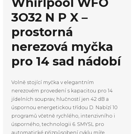
Whirlpool WFO
3O32 N P X –
prostorná
nerezová myčka
pro 14 sad nádobí
Volně stojící myčka v elegantním
nerezovém provedení s kapacitou pro 14
jídelních souprav, hlučností jen 42 dB a
úspornou energetickou třídou D. Nabízí 10
programů včetně rychlého, intenzivního i
úsporného, technologii 6. SMYSL pro
automatické přizpůsobení cyklu míře