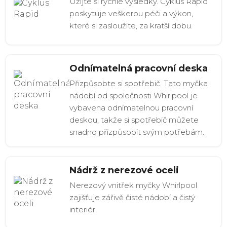
Užijte si rychlé výsledky. Cyklus Rapid
poskytuje veškerou péči a výkon,
které si zasloužíte, za kratší dobu.
Odnímatelná pracovní deska
Přizpůsobte si spotřebič. Tato myčka
nádobí od společnosti Whirlpool je
vybavena odnímatelnou pracovní
deskou, takže si spotřebič můžete
snadno přizpůsobit svým potřebám.
Nádrž z nerezové oceli
Nerezový vnitřek myčky Whirlpool
zajišťuje zářivě čisté nádobí a čistý
interiér.