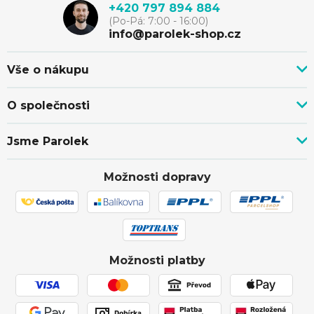
p
+420 797 894 884
(Po-Pá: 7:00 - 16:00)
a
info@parolek-shop.cz
t
Vše o nákupu
Vše o nákupu
í
O společnosti
Doprava, platba a služby
Novinky z blogu
Nákup na splátky
Jsme Parolek
Kontakty
Velkoobchod a spolupráce
O nás
Ověřeno zákazníky
Individuální cenová nabídka
Možnosti dopravy
Showroom Svitávka
Hodnocení obchodu
Reklamace a vrácení zboží
Truhlářství
Affiliate program
Zásilka přišla poškozena
Ochrana osobních údajů
Obchodní podmínky
Možnosti platby
Používání souborů cookies