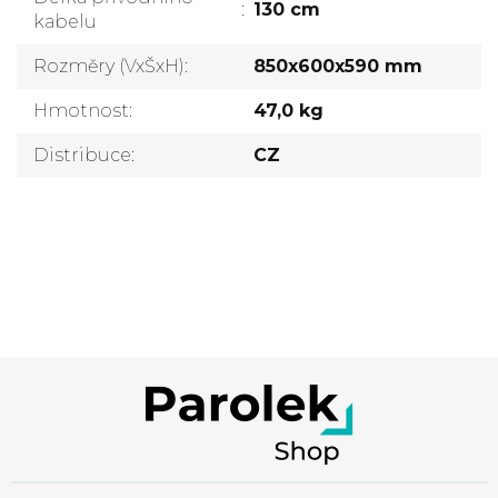
:
130 cm
kabelu
Rozměry (VxŠxH)
:
850x600x590 mm
Hmotnost
:
47,0 kg
Distribuce
:
CZ
Přidat komentář
Z
á