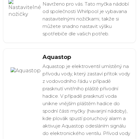
Navrženo pro vás. Tato myčka nádobí
od společnosti Whirlpool je vybavana
nastavitelnými nožičkami, takže si
můžete snadno nastavit výšku
spotřebiče dle vašich potřeb.
Aquastop
Aquastop je elektroventil umístěný na
přívodu vody, který zastaví přítok vody
z vodovodního řádu v případě
prasknutí vnitřního pláště přívodní
hadice. V případě prasknutí voda
unikne vnějším pláštěm hadice do
spodní části myčky (havarijní nádoby),
kde plovák spustí poruchový alarm a
aktivuje Aquastop odesláním signálu
do elektronického ventilu. Přívod vody