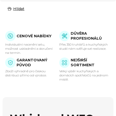
Hlídat
DŮVĚRA
CENOVÉ NABÍDKY
PROFESIONÁLŮ
Individuální nacenění setu,
Přes 350 truhlářů a kuchyňských
možnost uskladnění a doručení
studií nám svěřuje své realizace.
na termín.
GARANTOVANÝ
NEJŠIRŠÍ
PŮVOD
SORTIMENT
Zboží výhradně pro českou
Velký výběr kuchyňských a
distribuci přímo od výrobce.
domácích spotřebičů na jednom
místě.