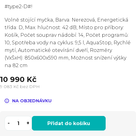
#type2-D#!
Volně stojící myčka,
Barva: Nerezová, Energetická
třída: D, Max. hlučnost: 42 dB, Místo pro příbory:
Košík, Počet souprav nádobí: 14, Počet programů:
10, Spotřeba vody na cyklus: 9,5 l, AquaStop, Rychlé
mytí, Automatické otevírání dveří, Rozměry
(VxŠxH): 850x600x590 mm, Možnost snížení výšky
na 82 cm
10 990 Kč
9 083 Kč bez DPH
Měrná
cena:
NA OBJEDNÁVKU
Přidat do košíku