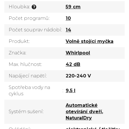
Hloubka
:
59 cm
?
Počet programů
:
10
Počet souprav nádobí
:
14
Produkt
:
Volně stojící myčka
Značka
:
Whirlpool
Max. hlučnost
:
42 dB
Napájecí napětí
:
220-240 V
Spotřeba vody na
:
9,5 l
cyklus
Automatické
Systém sušení
:
otevírání dveří
,
NaturalDry