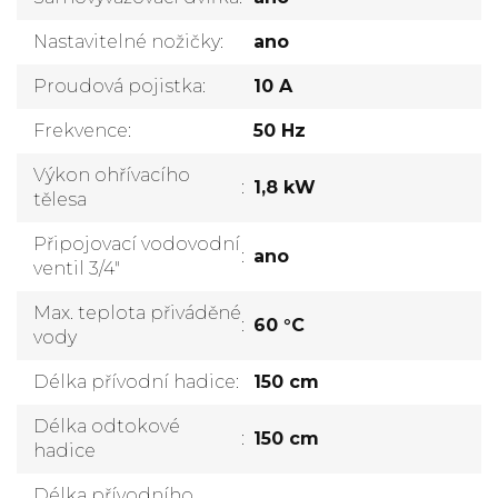
Nastavitelné nožičky
:
ano
Proudová pojistka
:
10 A
Frekvence
:
50 Hz
Výkon ohřívacího
:
1,8 kW
tělesa
Připojovací vodovodní
:
ano
ventil 3/4"
Max. teplota přiváděné
:
60 °C
vody
Délka přívodní hadice
:
150 cm
Délka odtokové
:
150 cm
hadice
Délka přívodního