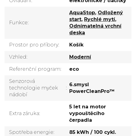
Ovládání
:
elektronické / tlačítky
AquaStop
,
Odložený
start
,
Rychlé mytí
,
Funkce
:
Odnímatelná vrchní
deska
Prostor pro příbory
:
Košík
Vzhled
:
Moderní
Referenční program
:
eco
Senzorová
6.smysl
technologie myček
:
PowerCleanPro™
nádobí
5 let na motor
Extra záruka
:
vypouštěcího
čerpadla
Spotřeba energie
:
85 kWh / 100 cykl.