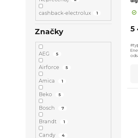
dig
+ Sl
cashback-electrolux
1
5
Značky
#ty
Ene
AEG
5
ods
mm,
rec
Airforce
5
Amica
1
Beko
5
Bosch
7
Brandt
1
Candy
4