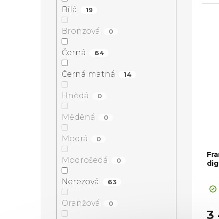
mm,
Bílá
19
rec
Bronzová
0
Černá
64
Černá matná
14
Hnědá
0
Měděná
0
Modrá
0
Fra
Modrošedá
0
dig
Pr
Nerezová
63
ho
pr
Oranžová
0
je
3