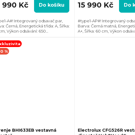
3 990 Kč
15 990 Kč
Do košíku
Do 
pe1-A#! Integrovaný odsavač par,
#type1-AP#! Integrovaný odsa
a: Černá, Energetická třída: A, Šířka:
Barva: Černá matná, Energetic
cm, Výkon odsávání: 650
A+, Šířka: 60 cm, Výkon odsává
h, Průměr odtahu: 150 mm, Směr
m3/h, Průměr odtahu: 150 m
ahu: Horní, Hob2Hood, Možnost
odtahu: Horní, Propojení s va
xkluzivita
rkulace i...
deskou,...
10 %
renje BHI633EB vestavná
Electrolux CFG526R vest