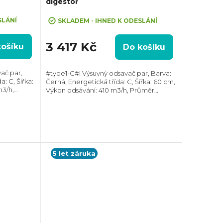
digestoř
SLÁNÍ
SKLADEM - IHNED K ODESLÁNÍ
3 417 Kč
košíku
Do košíku
ač par,
#type1-C#! Výsuvný odsavač par, Barva:
: C, Šířka:
Černá, Energetická třída: C, Šířka: 60 cm,
m3/h,
Výkon odsávání: 410 m3/h, Průměr
r odtahu:
odtahu: 150 mm, Směr odtahu: Horní,
skou
Možnost recirkulace i odtahu ven
5 let záruka