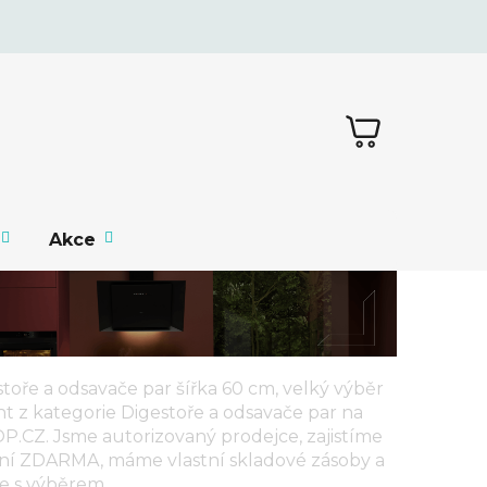
NÁKUPNÍ
KOŠÍK
Akce
toře a odsavače par šířka 60 cm,
velký výběr
nt z kategorie
Digestoře a odsavače par
na
CZ. Jsme autorizovaný prodejce, zajistíme
ní ZDARMA, máme vlastní skladové zásoby a
e s výběrem.