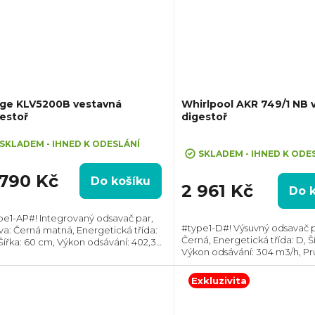
uge KLV5200B vestavná
Whirlpool AKR 749/1 NB 
estoř
digestoř
Průměrné
SKLADEM - IHNED K ODESLÁNÍ
hodnocení
SKLADEM - IHNED K ODE
produktu
 790 Kč
Do košíku
je
2 961 Kč
Do 
5,0
z
pe1-AP#! Integrovaný odsavač par,
#type1-D#! Výsuvný odsavač p
va: Černá matná, Energetická třída:
5
Černá, Energetická třída: D, Š
 Šířka: 60 cm, Výkon odsávání: 402,3
hvězdiček.
Výkon odsávání: 304 m3/h, P
h, Průměr odtahu: 150 mm, Směr
odtahu: 120 mm, Směr odtahu:
hu: Horní, Možnost recirkulace i...
Možnost recirkulace i odtahu
Exkluzivita