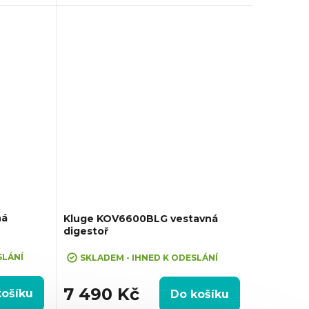
r odtahu:
m3/h, Průměr odtahu: 150 mm, Směr
irkulace i
odtahu: Horní, Možnost recirkulace i
ná
Kluge KOV6600BLG vestavná
digestoř
VA10"
SLÁNÍ
SKLADEM - IHNED K ODESLÁNÍ
7 490 Kč
košíku
Do košíku