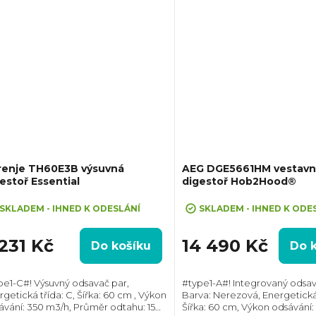
renje TH60E3B výsuvná
AEG DGE5661HM vestavn
estoř Essential
digestoř Hob2Hood®
SKLADEM - IHNED K ODESLÁNÍ
SKLADEM - IHNED K ODE
 231 Kč
14 490 Kč
Do košíku
Do 
pe1-C#! Výsuvný odsavač par,
#type1-A#! Integrovaný odsav
getická třída: C, Šířka: 60 cm , Výkon
Barva: Nerezová, Energetická 
ávání: 350 m3/h, Průměr odtahu: 150
Šířka: 60 cm, Výkon odsávání: