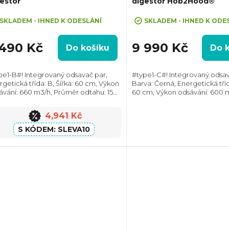
estoř
digestoř Hob2Hood®
eva 10% při zadání kódu "SLEVA10"
SKLADEM - IHNED K ODESLÁNÍ
SKLADEM - IHNED K ODE
 490 Kč
9 990 Kč
Do košíku
Do 
pe1-B#! Integrovaný odsavač par,
#type1-C#! Integrovaný odsav
rgetická třída: B, Šířka: 60 cm, Výkon
Barva: Černá, Energetická třída
ávání: 660 m3/h, Průměr odtahu: 150
60 cm, Výkon odsávání: 600 
 Směr odtahu: Horní, Možnost
Průměr odtahu: 150 mm, Smě
irkulace i odtahu ven
Horní, Propojení s varnou de
4,941 Kč
Hob2Hood,...
SLEVA10