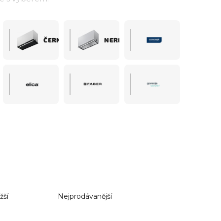
ČERNÉ
NEREZOVÉ
žší
Nejprodávanější