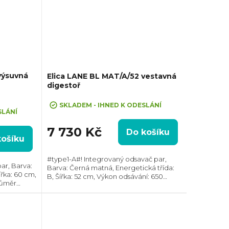
výsuvná
Elica LANE BL MAT/A/52 vestavná
digestoř
SKLADEM - IHNED K ODESLÁNÍ
SLÁNÍ
7 730 Kč
Do košíku
košíku
#type1-A#! Integrovaný odsavač par,
ar, Barva:
Barva: Černá matná, Energetická třída:
ířka: 60 cm,
B, Šířka: 52 cm, Výkon odsávání: 650
růměr
m3/h, Průměr odtahu: 150 mm, Směr
 Horní,
odtahu: Horní, Možnost recirkulace i
 ven
odtahu ven