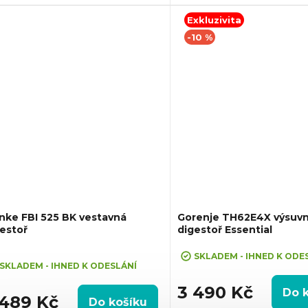
 Směr odtahu: Horní, Možnost
Průměr odtahu: 150 mm, Smě
irkulace i odtahu ven
Horní, Hob2Hood, Možnost rec
Exkluzivita
odtahu ven
-10 %
nke FBI 525 BK vestavná
Gorenje TH62E4X výsuv
estoř
digestoř Essential
+ Sleva 10% při zadání kódu "SLE
ůměrné
SKLADEM - IHNED K ODE
dnocení
SKLADEM - IHNED K ODESLÁNÍ
oduktu
3 490 Kč
Do 
 489 Kč
Do košíku