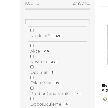
s
1690
Kč
27490
Kč
z
t
e
V
r
n
ý
Na skladě
a
149
í
p
n
Akce
66
p
i
n
Novinka
37
r
s
í
Optimal
3
o
p
Exkluzivita
p
19
Ele
d
r
di
Prodloužená záruka
14
a
u
o
Doporučujeme
4