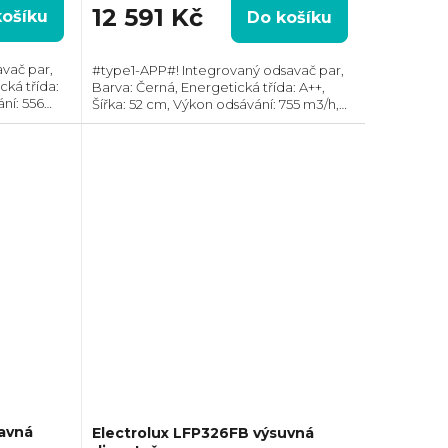
12 591 Kč
košíku
Do košíku
vač par,
#type1-APP#! Integrovaný odsavač par,
ká třída:
Barva: Černá, Energetická třída: A++,
ní: 556
Šířka: 52 cm, Výkon odsávání: 755 m3/h,
m, Směr
Průměr odtahu: 150 mm, Směr odtahu:
rnou
Horní, Možnost recirkulace i odtahu ven
avná
Electrolux LFP326FB výsuvná