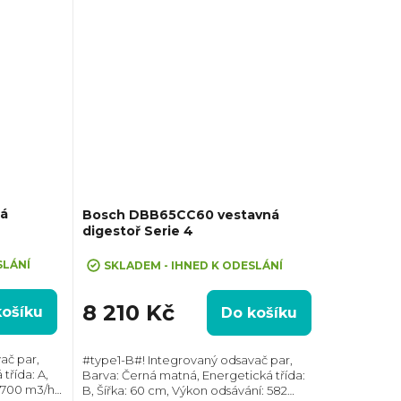
á
Bosch DBB65CC60 vestavná
digestoř Serie 4
SLÁNÍ
SKLADEM - IHNED K ODESLÁNÍ
8 210 Kč
košíku
Do košíku
ač par,
#type1-B#! Integrovaný odsavač par,
třída: A,
Barva: Černá matná, Energetická třída:
 700 m3/h,
B, Šířka: 60 cm, Výkon odsávání: 582