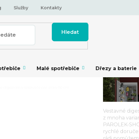
g
Služby
Kontakty
Hledat
otřebiče
Malé spotřebiče
Dřezy a baterie
é digestoře a odsavače par šířka 60 cm
Vestavné diges
z mnoha varia
PAROLEK-SHOP.
rychlé doruče
rádi pomůžem