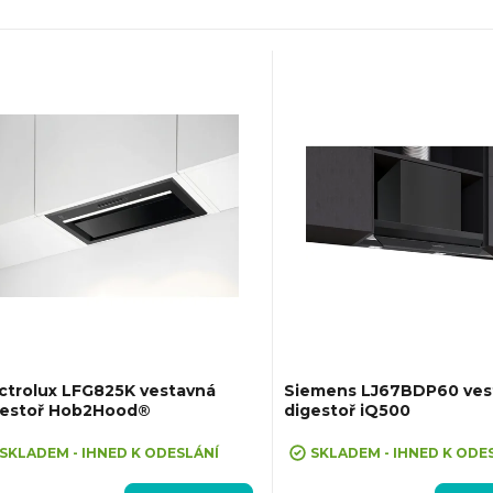
ctrolux LFG825K vestavná
Siemens LJ67BDP60 ves
gestoř Hob2Hood®
digestoř iQ500
SKLADEM - IHNED K ODESLÁNÍ
SKLADEM - IHNED K ODE