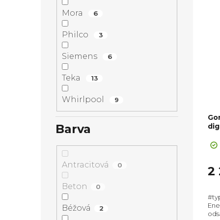
Mora
6
Philco
3
Siemens
6
Teka
13
Whirlpool
9
Go
dig
Barva
Antracitová
0
2
Beton
0
#ty
Ener
Béžová
2
ods