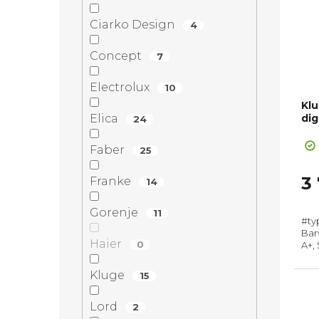
Ciarko Design
4
Concept
7
Electrolux
10
Kl
dig
Elica
24
Faber
25
3
Franke
14
Gorenje
11
#ty
Bar
Haier
0
A+,
m3/
odta
Kluge
15
Lord
2