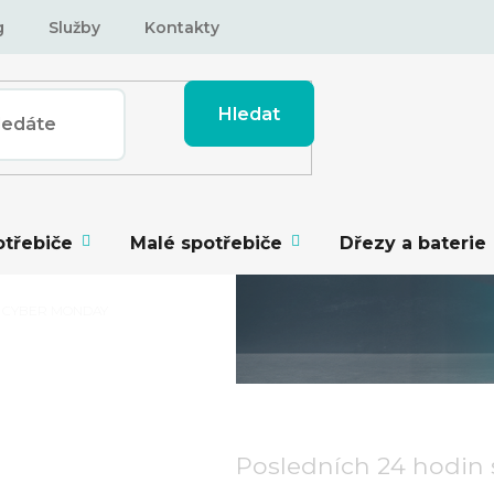
g
Služby
Kontakty
Hledat
otřebiče
Malé spotřebiče
Dřezy a baterie
by CYBER MONDAY
Posledních 24
hodin s