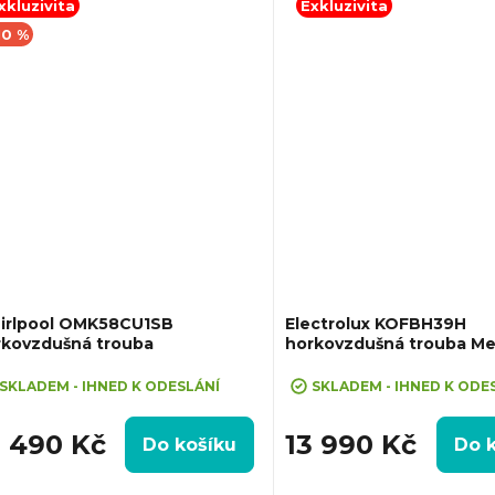
xkluzivita
Exkluzivita
va:...
výsuv,...
10 %
irlpool OMK58CU1SB
Electrolux KOFBH39H
rkovzdušná trouba
horkovzdušná trouba Me
eva 10% při zadání kódu "SLEVA10"
SKLADEM - IHNED K ODESLÁNÍ
SKLADEM - IHNED K ODE
0 490 Kč
13 990 Kč
Do košíku
Do 