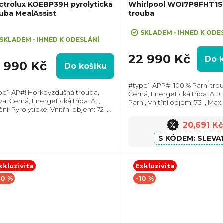
ctrolux KOEBP39H pyrolytická
Whirlpool WOI7P8FHT1S
uba MealAssist
trouba
+ Sleva 10% při zadání kódu "SLE
ůměrné
SKLADEM - IHNED K ODE
dnocení
SKLADEM - IHNED K ODESLÁNÍ
oduktu
22 990 Kč
Do 
6 990 Kč
Do košíku
#type1-APP#! 100 % Parní trou
pe1-AP#! Horkovzdušná trouba,
Černá, Energetická třída: A++, 
va: Černá, Energetická třída: A+,
Parní, Vnitřní objem: 73 l, Max.
zdiček.
ění: Pyrolytické, Vnitřní objem: 72 l,
3450 W, Rozměry (VxŠxH): 59
. příkon: 3490 W, Rozměry (VxŠxH):
mm, Výbava: Teleskopický výsu
20,691 Kč
x595x567 mm, Výbava: Teleskopický
v,...
SLEVA
xkluzivita
Exkluzivita
10 %
-10 %