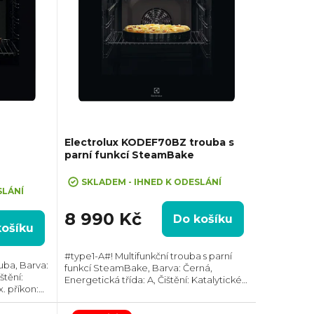
Electrolux KODEF70BZ trouba s
parní funkcí SteamBake
SKLADEM - IHNED K ODESLÁNÍ
SLÁNÍ
8 990 Kč
Do košíku
košíku
#type1-A#! Multifunkční trouba s parní
uba, Barva:
funkcí SteamBake, Barva: Černá,
štění:
Energetická třída: A, Čištění: Katalytické ||
. příkon:
AquaClean, Vnitřní objem: 65 l, Max.
):
příkon: 2750 W, Gril , Rozměry (VxŠxH):...
eskopický