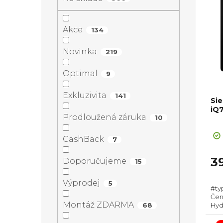
a
í
p
n
Akce
134
p
i
n
Novinka
219
r
s
í
Optimal
9
o
p
Exkluzivita
p
141
Si
d
r
iQ
Prodloužená záruka
10
a
Pr
u
o
ho
CashBack
7
n
pr
k
d
je
3
Doporučujeme
15
3,0
e
t
z
u
Výprodej
5
#ty
5
l
Čern
hvě
ů
k
Montáž ZDARMA
68
Hydr
obje
Roz