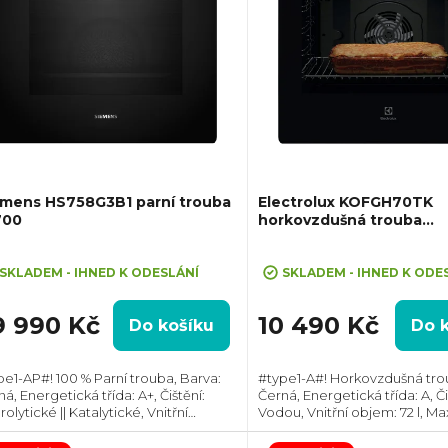
emens HS758G3B1 parní trouba
Electrolux KOFGH70TK
700
horkovzdušná trouba
SurroundCook
ůměrné
Průměrné
dnocení
hodnocení
SKLADEM - IHNED K ODESLÁNÍ
SKLADEM - IHNED K ODE
oduktu
produktu
je
9 990 Kč
10 490 Kč
Do košíku
Do 
5,0
z
pe1-AP#! 100 % Parní trouba, Barva:
#type1-A#! Horkovzdušná tro
5
á, Energetická třída: A+, Čištění:
Černá, Energetická třída: A, Či
zdiček.
hvězdiček.
olytické || Katalytické, Vnitřní
Vodou, Vnitřní objem: 72 l, Max
m: 71 l, Max. příkon: 3600 W,
2790 W, Gril , Rozměry (VxŠxH
měry (VxŠxH): 595x594x548 mm,
595x595x567 mm, Výbava: Tel