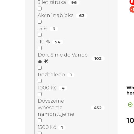
E
5 let záruka
96
t
Výba
-
Akční nabídka
63
ů
-5 %
3
-10 %
54
Doručíme do Vánoc
102
🎄 🎁
Rozbaleno
1
Wh
1000 Kč
4
ho
+ Sl
Dovezeme
vyneseme
452
namontujeme
1
1500 Kč
1