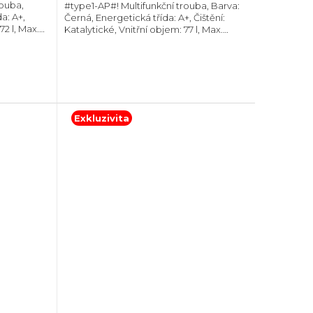
ouba,
#type1-AP#! Multifunkční trouba, Barva:
a: A+,
Černá, Energetická třída: A+, Čištění:
72 l, Max.
Katalytické, Vnitřní objem: 77 l, Max.
xH):
příkon: 3500 W, Gril, Rozměry
eskopický
(VxŠxH):595x595x564 mm, Výbava:
Teleskopický...
Exkluzivita