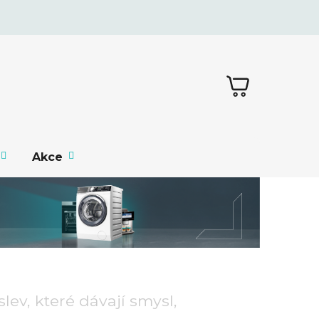
NÁKUPNÍ
KOŠÍK
Akce
lev, které dávají smysl,