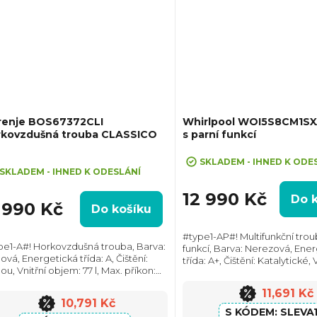
renje BOS67372CLI
Whirlpool WOI5S8CM1SX
rkovzdušná trouba CLASSICO
s parní funkcí
eva 10% při zadání kódu "SLEVA10"
+ Sleva 10% při zadání kódu "SLE
ůměrné
SKLADEM - IHNED K ODE
dnocení
SKLADEM - IHNED K ODESLÁNÍ
oduktu
12 990 Kč
Do 
1 990 Kč
Do košíku
#type1-AP#! Multifunkční trou
pe1-A#! Horkovzdušná trouba, Barva:
funkcí, Barva: Nerezová, Ene
vá, Energetická třída: A, Čištění:
třída: A+, Čištění: Katalytické, 
zdiček.
u, Vnitřní objem: 77 l, Max. příkon:
objem: 73 l, Max. příkon: 3450
0 W, Gril, Retro design, Rozměry
Rozměry (VxŠxH): 597x595x5
11,691 Kč
ŠxH):595x595x564 mm, Výbava:...
Výbava:...
10,791 Kč
SLEVA