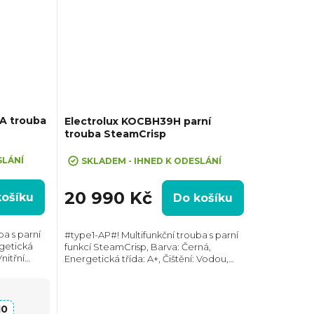
A trouba
Electrolux KOCBH39H parní
trouba SteamCrisp
VA10"
SLÁNÍ
SKLADEM - IHNED K ODESLÁNÍ
20 990 Kč
košíku
Do košíku
ba s parní
#type1-AP#! Multifunkční trouba s parní
rgetická
funkcí SteamCrisp, Barva: Černá,
Vnitřní
Energetická třída: A+, Čištění: Vodou,
 W,
Vnitřní objem: 72 l, Max. příkon: 3380 W,
64 mm,
Rozměry (VxŠxH): 595x595x567 mm,
Výbava:...
10