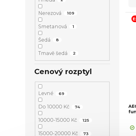
Nerezová
109
E
Smetanová
1
Šedá
8
Tmavě šedá
2
Cenový rozptyl
Levné
69
AE
Do 10000 Kč
74
fu
10000-15000 Kč
125
Pr
ho
15000-20000 Kč
73
pr