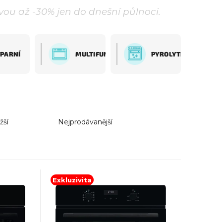
evou až -30% jen do dnešní půlnoci.
PARNÍ
MULTIFUNKČNÍ
PYROLYTICKÉ
žší
Nejprodávanější
Exkluzivita