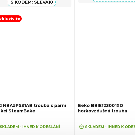
SLEVA10
xkluzivita
G NBA5P531AB trouba s parní
Beko BBIE123001XD
nkcí SteamBake
horkovzdušná trouba
ůměrné
Průměrné
dnocení
hodnocení
SKLADEM - IHNED K ODESLÁNÍ
SKLADEM - IHNED K ODE
oduktu
produktu