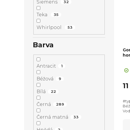
Siemens
32
Teka
35
Whirlpool
53
Barva
Go
ho
+ Sl
Pr
Antracit
1
ho
pr
Béžová
9
je
1
5,0
Bílá
22
z
#ty
5
Černá
289
Béžo
hvě
Vodo
350
Černá matná
33
(Vx
Hnědá
2