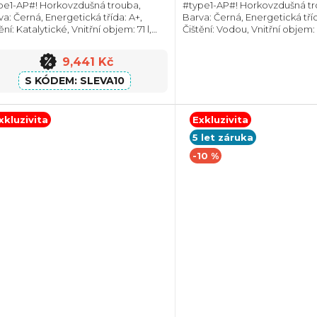
pe1-AP#! Horkovzdušná trouba,
#type1-AP#! Horkovzdušná tr
va: Černá, Energetická třída: A+,
Barva: Černá, Energetická tříd
ění: Katalytické, Vnitřní objem: 71 l,
Čištění: Vodou, Vnitřní objem: 
. příkon: 2900 W, Rozměry (VxŠxH):
příkon: 3490 W, Rozměry (VxŠ
x595x551 mm, Výbava: Teleskopický
595x595x567 mm, Výbava: Tel
9,441 Kč
v,...
výsuv,...
SLEVA10
xkluzivita
Exkluzivita
5 let záruka
-10 %