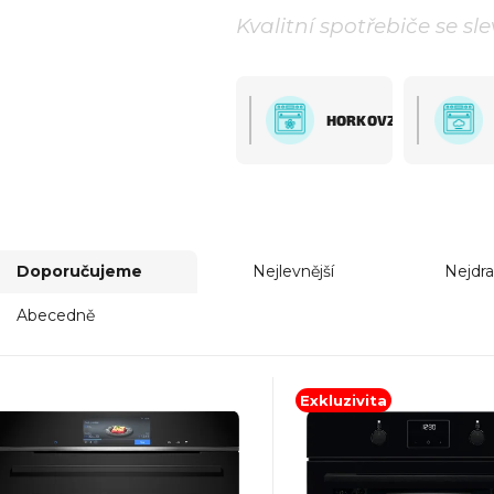
CYBER
Kvalitní spotřebiče se sl
HORKOVZDUŠNÉ
Doporučujeme
Nejlevnější
Nejdra
Abecedně
Exkluzivita