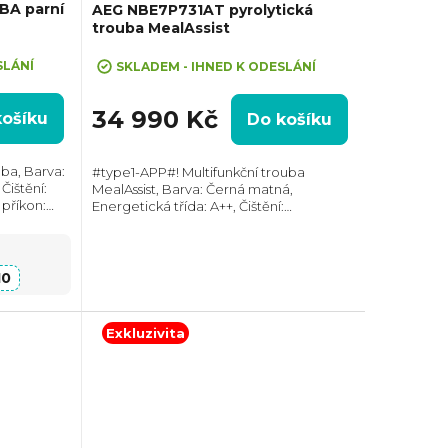
BA parní
AEG NBE7P731AT pyrolytická
trouba MealAssist
VA10"
SLÁNÍ
SKLADEM - IHNED K ODESLÁNÍ
34 990 Kč
košíku
Do košíku
ba, Barva:
#type1-APP#! Multifunkční trouba
Čištění:
MealAssist, Barva: Černá matná,
 příkon:
Energetická třída: A++, Čištění:
7x595x564
Pyrolytické, Vnitřní objem: 71 l, Max.
v,...
příkon: 3500 W, Gril , Rozměry (VxŠxH):
595x595x567...
10
Exkluzivita