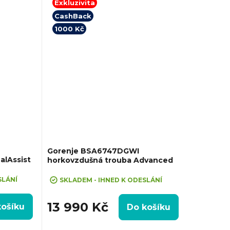
Exkluzivita
CashBack
1000 Kč
Gorenje BSA6747DGWI
alAssist
horkovzdušná trouba Advanced
+ cashback 1000 Kč po registraci na
stránkách gorenje.cz
SLÁNÍ
SKLADEM - IHNED K ODESLÁNÍ
13 990 Kč
košíku
Do košíku