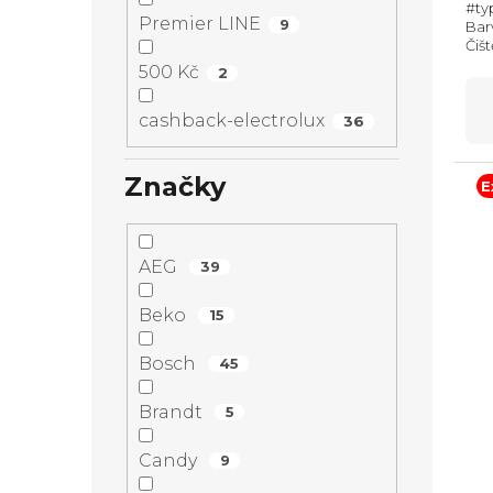
#ty
Premier LINE
9
Bar
Čišt
Max
500 Kč
2
595
výsu
cashback-electrolux
36
Značky
E
AEG
39
Beko
15
Bosch
45
Brandt
5
Candy
9