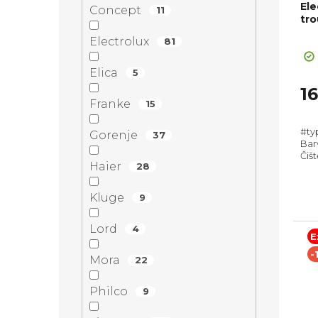
Ele
Concept
11
tro
Pr
Electrolux
81
ho
pr
Elica
5
je
1
5,0
Franke
15
z
#ty
5
Gorenje
37
Bar
hvě
Čišt
Haier
28
Max
595
výsu
Kluge
9
Lord
4
E
-
Mora
22
Philco
9