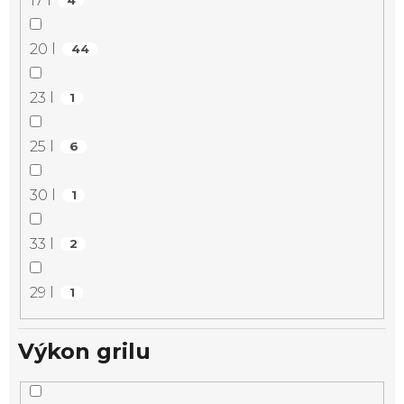
17 l
4
20 l
44
23 l
1
25 l
6
30 l
1
33 l
2
29 l
1
Výkon grilu