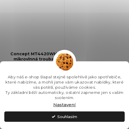
Concept MT4420WH
mikrovlnná trouba
SKLADEM - IHNED K
Aby náš e-shop šlapal stejně spolehlivě jako spotřebiče,
ODESLÁNÍ
které nabízíme, a mohli jsme vám ukazovat nabídky, které
vás potěší, používáme cookies.
2 499 Kč
Ty základní běží automaticky, ostatní zapneme jen s vaším
svolením.
Nastavení
Do košíku
Souhlasím