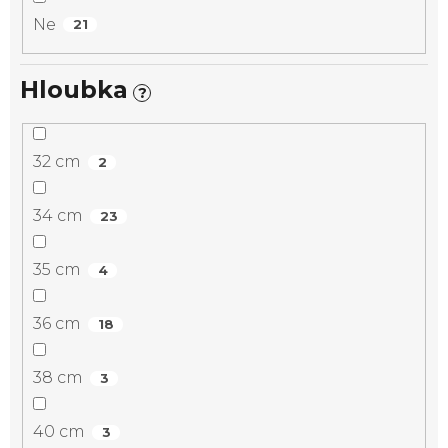
Ne
21
Hloubka
?
32 cm
2
34 cm
23
35 cm
4
36 cm
18
38 cm
3
40 cm
3