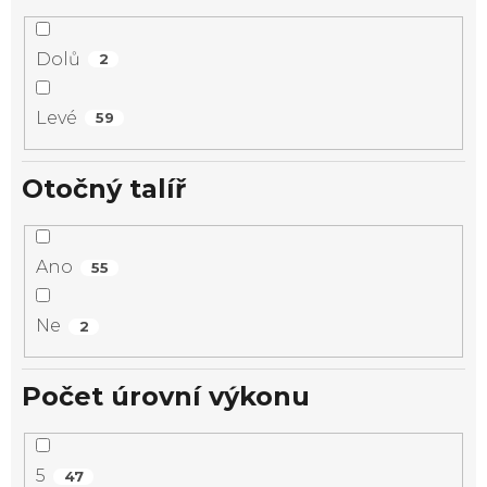
Dolů
2
Levé
59
Otočný talíř
Ano
55
Ne
2
Počet úrovní výkonu
5
47