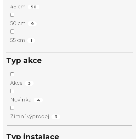
45 cm
50
50 cm
9
55 cm
1
Typ akce
Akce
3
Novinka
4
Zimní výprodej
3
Typ instalace