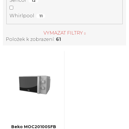
Sencor
12
Whirlpool
11
VYMAZAT FILTRY
Položek k zobrazení:
61
V
ý
p
i
s
p
Beko MOC20100SFB