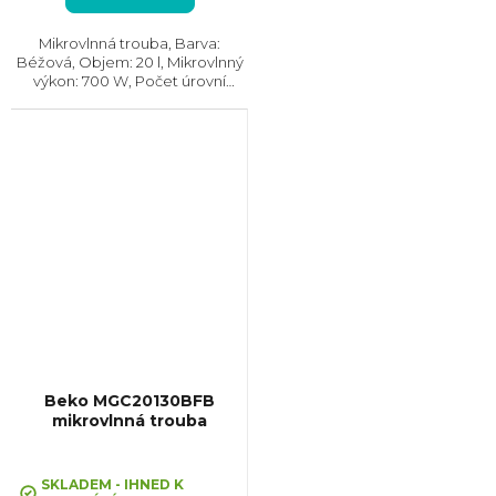
Mikrovlnná trouba, Barva:
Béžová, Objem: 20 l, Mikrovlnný
výkon: 700 W, Počet úrovní
výkonu: 5, Systém tepelné
úpravy: Mikrovlny, bez grilu,
Rozměry (VxŠxH): 262x452x350
mm, Vzhled: Retro
Beko MGC20130BFB
mikrovlnná trouba
Průměrné
hodnocení
SKLADEM - IHNED K