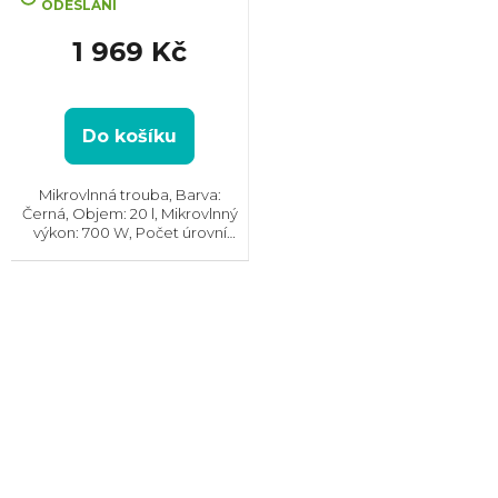
ODESLÁNÍ
produktu
je
1 969 Kč
5,0
z
5
hvězdiček.
Do košíku
Mikrovlnná trouba, Barva:
Černá, Objem: 20 l, Mikrovlnný
výkon: 700 W, Počet úrovní
výkonu: 10, Systém tepelné
úpravy: Mikrovlny || Gril,
Rozměry (VxŠxH): 262x452x325
mm,