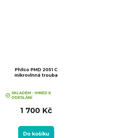
Vzhled: Moderní
Philco PMD 2051 C
mikrovlnná trouba
Průměrné
hodnocení
SKLADEM - IHNED K
ODESLÁNÍ
produktu
je
1 700 Kč
5,0
z
5
hvězdiček.
Do košíku