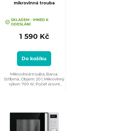
mikrovlnná trouba
r
SKLADEM - IHNED K
o
ODESLÁNÍ
1 590 Kč
d
u
Do košíku
k
Mikrovlnná trouba, Barva:
Stříbrná, Objem: 20 l, Mikrovlnný
t
výkon: 700 W, Počet úrovní
výkonu: 5, Rozměry (VxŠxH):
243x446x345 mm,
ů