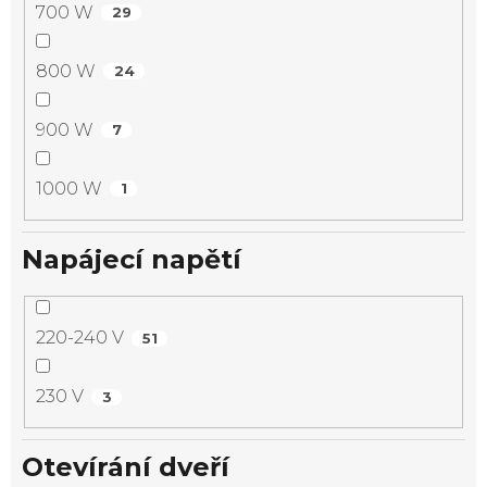
700 W
29
800 W
24
900 W
7
1000 W
1
Napájecí napětí
220-240 V
51
230 V
3
Otevírání dveří