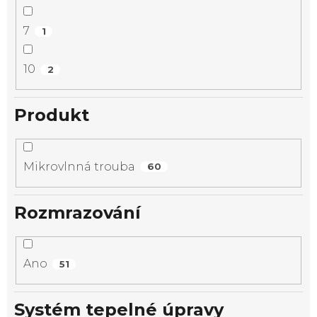
7
1
10
2
Produkt
Mikrovlnná trouba
60
Rozmrazování
Ano
51
Systém tepelné úpravy