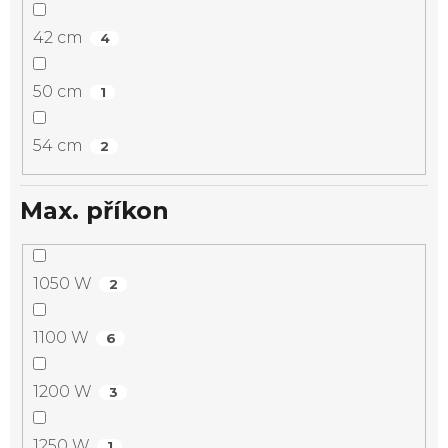
42 cm
4
50 cm
1
54 cm
2
Max. příkon
1050 W
2
1100 W
6
1200 W
3
1250 W
1