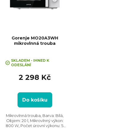
Gorenje MO20A3WH
mikrovlnná trouba
Průměrné
hodnocení
SKLADEM - IHNED K
ODESLÁNÍ
produktu
je
2 298 Kč
5,0
z
5
hvězdiček.
Do košíku
Mikrovlnná trouba, Barva: Bílá,
Objem: 20 l, Mikrovlnný výkon:
800 W, Počet úrovní výkonu: 5,
Systém tepelné úpravy: