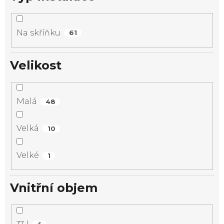
Na skříňku
61
Velikost
Malá
48
Velká
10
Velké
1
Vnitřní objem