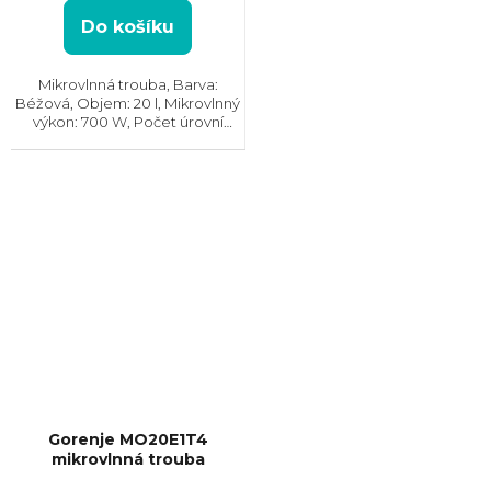
hvězdiček.
Do košíku
Mikrovlnná trouba, Barva:
Béžová, Objem: 20 l, Mikrovlnný
výkon: 700 W, Počet úrovní
výkonu: 5, Systém tepelné
úpravy: Mikrovlny || Bez grilu,
Rozměry (VxŠxH): 261x455x326
mm, Vzhled: Retro
Gorenje MO20E1T4
mikrovlnná trouba