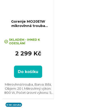
Gorenje MO20E1W
mikrovlnná trouba
Essential
SKLADEM - IHNED K
ODESLÁNÍ
2 299 Kč
Do košíku
Mikrovlnná trouba, Barva: Bílá,
Objem: 20 l, Mikrovlnný výkon:
800 W, Počet úrovní výkonu: 5,
Systém tepelné úpravy:
Mikrovlny || Bez grilu, Rozměry
(VxŠxH): 257x451x343 mm,
5 let záruka