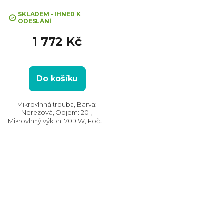
SKLADEM - IHNED K
ODESLÁNÍ
1 772 Kč
Do košíku
Mikrovlnná trouba, Barva:
Nerezová, Objem: 20 l,
Mikrovlnný výkon: 700 W, Počet
úrovní výkonu: 5, Systém
tepelné úpravy: Mikrovlny || Bez
grilu, Rozměry (VxŠxH):
259x440x346 mm, Vzhled:
Moderní