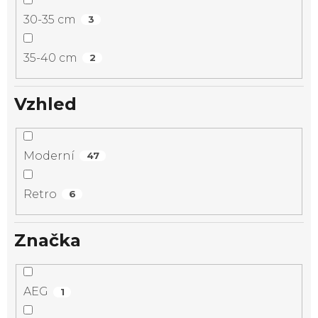
30-35 cm
3
35-40 cm
2
Vzhled
Moderní
47
Retro
6
Značka
AEG
1