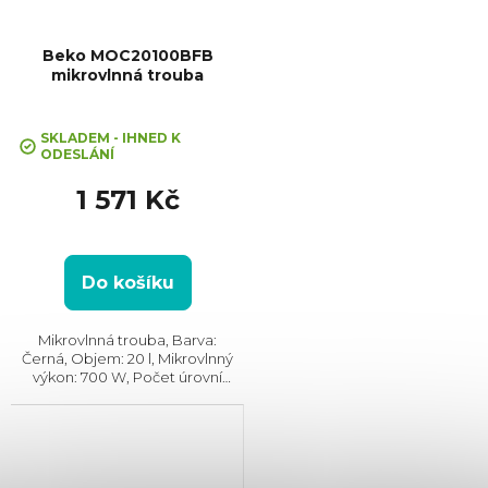
Beko MOC20100BFB
mikrovlnná trouba
SKLADEM - IHNED K
ODESLÁNÍ
1 571 Kč
Do košíku
Mikrovlnná trouba, Barva:
Černá, Objem: 20 l, Mikrovlnný
výkon: 700 W, Počet úrovní
výkonu: 5, Rozměry (VxŠxH):
243x446x345 mm,