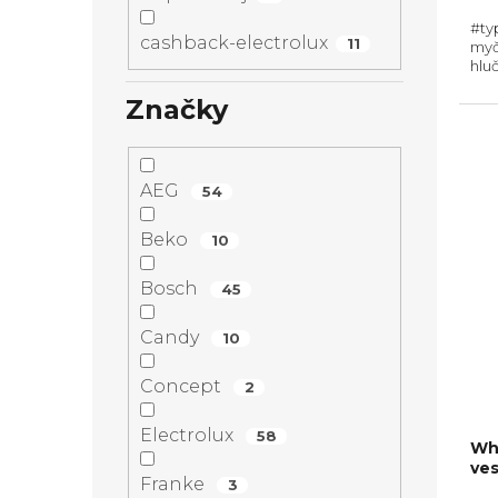
#ty
cashback-electrolux
11
myč
hluč
Zás
Značky
Poč
cykl
AEG
54
Beko
10
Bosch
45
Candy
10
Concept
2
Electrolux
58
Wh
ve
Franke
3