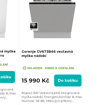
ná myčka
Gorenje GV673B66 vestavná
Pro
myčka nádobí
Průměrné
SLÁNÍ
hodnocení
SKLADEM - IHNED K ODESLÁNÍ
produktu
košíku
je
15 990 Kč
Do košíku
5,0
z
tegrovaná
#type2-B#! Vestavná plně integrovaná
da: B, Max.
5
myčka nádobí, Energetická třída: B, Max.
bory:
hvězdiček.
hlučnost: 38 dB, Místo pro příbory:
: 14,
Zásuvka, Počet souprav nádobí: 16,