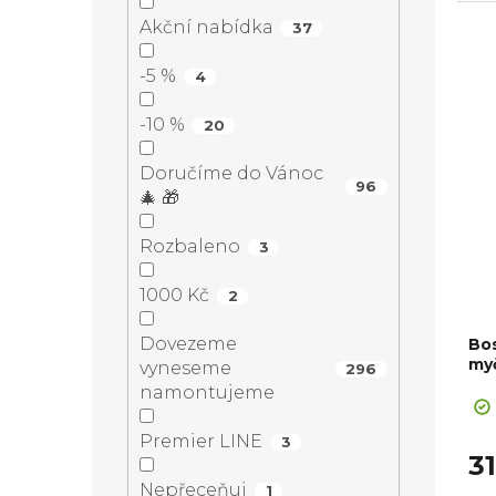
Poč
cykl
Akční nabídka
37
t
-5 %
4
ů
-10 %
20
Doručíme do Vánoc
96
🎄 🎁
Rozbaleno
3
1000 Kč
2
Dovezeme
Bo
myč
vyneseme
296
namontujeme
Premier LINE
3
3
Nepřeceňuj
1