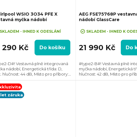
irlpool WSIO 3O34 PFE X
AEG FSE75768P vestavn
stavná myčka nádobí
nádobí GlassCare
SKLADEM - IHNED K ODESLÁNÍ
SKLADEM - IHNED K ODE
3 290 Kč
21 990 Kč
Do košíku
Do 
pe2-D#! Vestavná plně integrovaná
#type2-B#! Vestavná plně in
ka nádobí, Energetická třída: D,
myčka nádobí, Energetická tří
 hlučnost: 44 dB, Místo pro příbory:
hlučnost: 42 dB, Místo pro pří
uvka, Počet souprav nádobí: 10,
Zásuvka, Počet souprav nádobí
et programů: 8, Spotřeba vody na
Počet programů: 7, Spotřeba
xkluzivita
us: 9...
cyklus: 11...
 let záruka