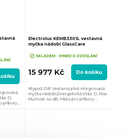
stavná
Electrolux KEMB3301L vestavná
myčka nádobí GlassCare
SKLADEM - IHNED K ODESLÁNÍ
SLÁNÍ
15 977 Kč
Do košíku
košíku
#type2-D#! Vestavná plně integrovaná
tegrovaná
myčka nádobí,Energetická třída: D, Max.
da: D,
hlučnost: 44 dB, Místo pro příbory:
o příbory:
Zásuvka, Počet souprav nádobí: 10,
: 15,
Počet programů: 8, Spotřeba vody na
a vody na
cyklus: 10...