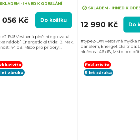
Průměrné
SKLADEM - IHNED K ODESLÁNÍ
hodnocení
SKLADEM - IHNED K ODE
produktu
2 056 Kč
Do košíku
je
12 990 Kč
Do 
5,0
z
pe2-B#! Vestavná plně integrovaná
#type2-D#! Vestavná myčka n
ka nádobí, Energetická třída: B, Max.
5
panelem, Energetická třída: 
nost: 44 dB, Místo pro příbory:
hvězdiček.
hlučnost: 46 dB, Místo pro příb
uvka, Počet souprav nádobí: 14,
Počet souprav nádobí: 13, Po
et programů: 8, Spotřeba vody na
programů: 8, Spotřeba vody n
us: 9,5...
xkluzivita
Exkluzivita
10 l,...
 let záruka
5 let záruka