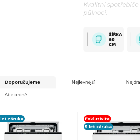
ÁDOBÍ CYBER
Kvalitní spotřebiče
půlnoci.
ŠÍŘKA
60
CM
Doporučujeme
Nejlevnější
Nejdra
Abecedně
 let záruka
Exkluzivita
5 let záruka