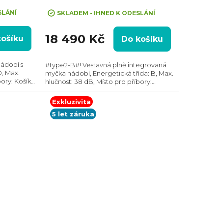
Průměrné
hodnocení
SLÁNÍ
SKLADEM - IHNED K ODESLÁNÍ
produktu
je
18 490 Kč
košíku
Do košíku
5,0
z
ádobí s
#type2-B#! Vestavná plně integrovaná
5
D, Max.
myčka nádobí, Energetická třída: B, Max.
hvězdiček.
ory: Košík,
hlučnost: 38 dB, Místo pro příbory:
čet
Zásuvka, Počet souprav nádobí: 14,
a cyklus:
Počet programů: 8, Spotřeba vody na
Exkluzivita
cyklus: 9,5...
5 let záruka