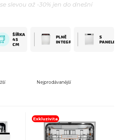
 se slevou až -30% jen do dnešní
ŠÍŘKA
PLNĚ
S
45
INTEGROVANÉ
PANELEM
CM
žší
Nejprodávanější
Exkluzivita