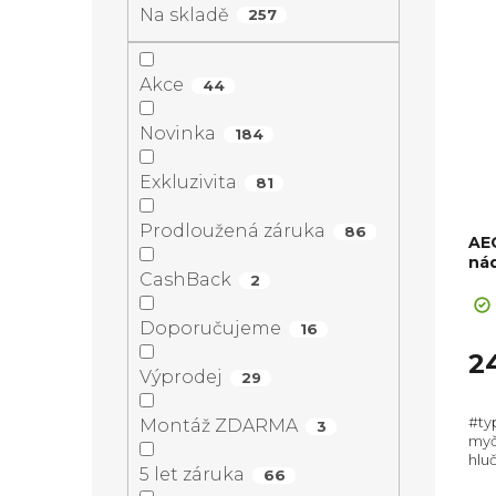
ý
Na skladě
a
257
í
p
n
Akce
44
p
i
n
Novinka
184
r
s
í
Exkluzivita
81
o
p
Prodloužená záruka
p
86
AE
d
r
nád
CashBack
2
a
u
o
Doporučujeme
16
n
2
k
d
Výprodej
29
e
t
u
#ty
Montáž ZDARMA
3
myč
l
hluč
ů
k
5 let záruka
66
Zás