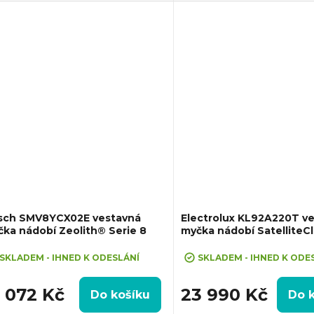
et programů: 8, Spotřeba vody na
Počet programů: 8, Spotřeb
us: 8,5...
cyklus: 8.4...
sch SMV8YCX02E vestavná
Electrolux KL92A220T v
ka nádobí Zeolith® Serie 8
myčka nádobí SatelliteC
SKLADEM - IHNED K ODESLÁNÍ
SKLADEM - IHNED K ODE
1 072 Kč
23 990 Kč
Do košíku
Do 