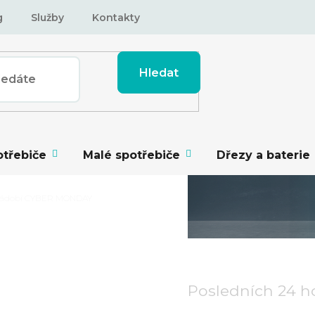
g
Služby
Kontakty
Hledat
otřebiče
Malé spotřebiče
Dřezy a baterie
nádobí CYBER MONDAY
Posledních 24
h