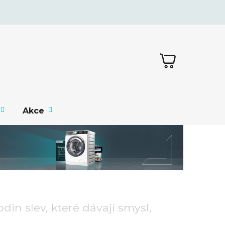
NÁKUPNÍ
KOŠÍK
Akce
odin slev, které dávají smysl,