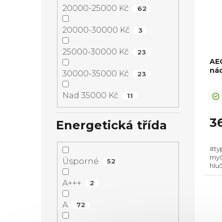
20000-25000 Kč
62
20000-30000 Kč
3
25000-30000 Kč
23
AE
nád
30000-35000 Kč
23
Pr
Nad 35000 Kč
11
ho
pr
je
3
Energetická třída
5,0
z
#ty
5
myč
Úsporné
hvě
52
hluč
Zás
A+++
Poč
2
cyklu
A
72