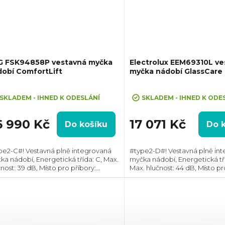
G FSK94858P vestavná myčka
Electrolux EEM69310L ve
obí ComfortLift
myčka nádobí GlassCare
ůměrné
Průměrné
dnocení
hodnocení
SKLADEM - IHNED K ODESLÁNÍ
SKLADEM - IHNED K ODE
oduktu
produktu
je
6 990 Kč
17 071 Kč
Do košíku
Do 
5,0
z
pe2-C#! Vestavná plně integrovaná
#type2-D#! Vestavná plně in
5
ka nádobí, Energetická třída: C, Max.
myčka nádobí, Energetická tří
zdiček.
hvězdiček.
nost: 39 dB, Místo pro příbory:
Max. hlučnost: 44 dB, Místo pr
uvka, Počet souprav nádobí: 14,
Zásuvka, Počet souprav nádobí
et programů: 7, Spotřeba vody na
Počet programů: 8, Spotřeb
s: 11...
cyklus: 11...