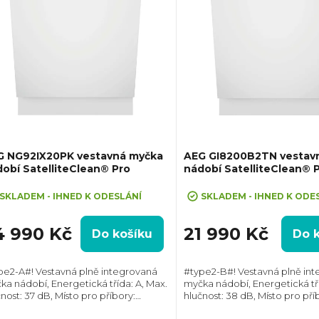
G NG92IX20PK vestavná myčka
AEG GI8200B2TN vestav
obí SatelliteClean® Pro
nádobí SatelliteClean® 
SKLADEM - IHNED K ODESLÁNÍ
SKLADEM - IHNED K ODE
4 990 Kč
21 990 Kč
Do košíku
Do 
pe2-A#! Vestavná plně integrovaná
#type2-B#! Vestavná plně in
ka nádobí, Energetická třída: A, Max.
myčka nádobí, Energetická tří
nost: 37 dB, Místo pro příbory:
hlučnost: 38 dB, Místo pro pří
uvka, Počet souprav nádobí: 14,
Zásuvka, Počet souprav nádobí