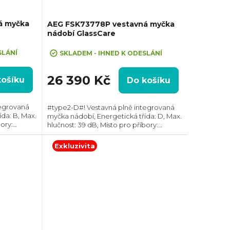
á myčka
AEG FSK73778P vestavná myčka
nádobí GlassCare
SLÁNÍ
SKLADEM - IHNED K ODESLÁNÍ
26 390 Kč
košíku
Do košíku
tegrovaná
#type2-D#! Vestavná plně integrovaná
da: B, Max.
myčka nádobí, Energetická třída: D, Max.
bory:
hlučnost: 39 dB, Místo pro příbory:
: 14,
Zásuvka, Počet souprav nádobí: 15, Počet
 vody na
programů: 7, Spotřeba vody na cyklus:
Exkluzivita
11...