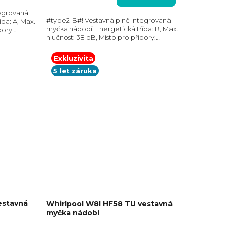
5,0
z
tegrovaná
#type2-B#! Vestavná plně integrovaná
da: A, Max.
5
myčka nádobí, Energetická třída: B, Max.
bory:
hvězdiček.
hlučnost: 38 dB, Místo pro příbory:
: 14,
Zásuvka, Počet souprav nádobí: 16,
a vody na
Spotřeba vody na cyklus: 9.5 l, Vnitřní...
Exkluzivita
5 let záruka
estavná
Whirlpool W8I HF58 TU vestavná
myčka nádobí