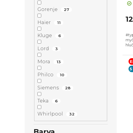
Gorenje
27
1
Haier
11
#ty
Kluge
6
myč
hluč
Lord
3
Zás
Poč
cykl
Mora
E
13
5
Philco
10
Siemens
28
Teka
6
Whirlpool
32
Barva