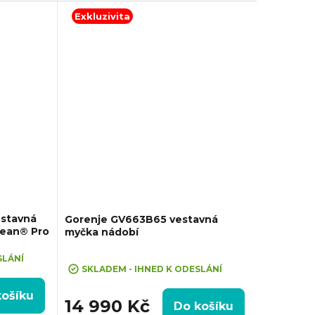
a vody na
Spotřeba vody na cyklus: 9.5 l,
Exkluzivita
Automatické...
estavná
Gorenje GV663B65 vestavná
lean® Pro
myčka nádobí
Průměrné
SLÁNÍ
hodnocení
SKLADEM - IHNED K ODESLÁNÍ
produktu
košíku
je
14 990 Kč
Do košíku