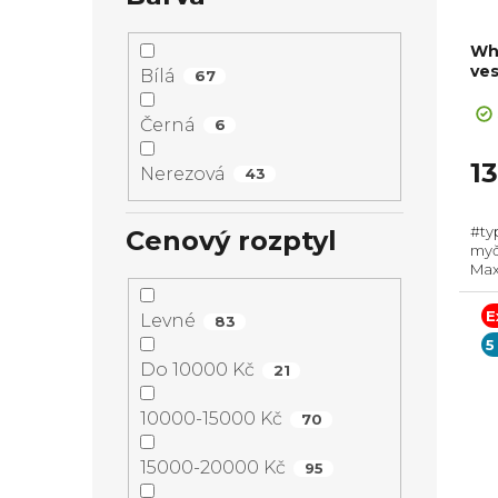
Wh
ve
Bílá
67
Černá
6
1
Nerezová
43
#ty
Cenový rozptyl
myč
Max.
Zás
Poč
E
Levné
83
cykl
5
Do 10000 Kč
21
10000-15000 Kč
70
15000-20000 Kč
95