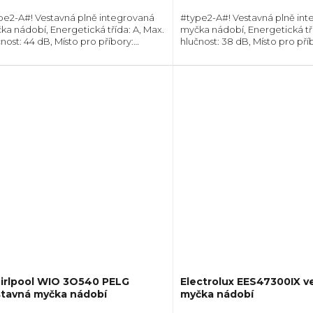
pe2-A#! Vestavná plně integrovaná
#type2-A#! Vestavná plně in
ka nádobí, Energetická třída: A, Max.
myčka nádobí, Energetická tří
nost: 44 dB, Místo pro příbory:
hlučnost: 38 dB, Místo pro pří
uvka, Počet souprav nádobí: 14,
Zásuvka, Počet souprav nádobí
et programů: 8, Spotřeba vody na
Počet programů: 8, Spotřeb
us: 9,5...
cyklus: 8,5...
irlpool WIO 3O540 PELG
Electrolux EES47300IX v
stavná myčka nádobí
myčka nádobí